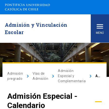
Admisión y Vinculación
Escolar
MENÚ
Inicio
Carreras de pregrado
Admisión
Admisión
Vías de
arrow_drop_down
Vías de Admisión
keyboard_arrow_right
keyboard_arrow_right
keyboard_arrow_right
Especial y
Admisión Especial – Calendario
pregrado
Admisión
Complementaria
arrow_drop_down
Conoce la UC
Admisión Especial -
arrow_drop_down
Financiamiento y Matrícula
Calendario