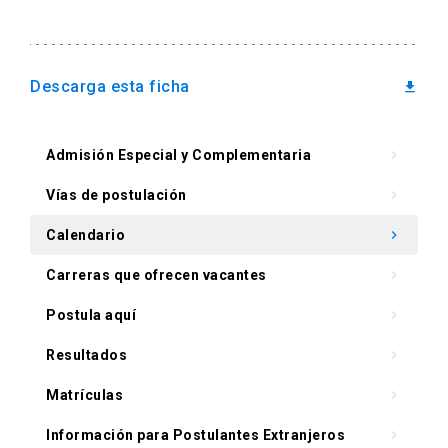
arrow_drop_down
Información para
Admisión Postgrado
Descarga esta ficha
download
Admisión Especial y Complementaria
keyboard_arrow_right
Vías de postulación
keyboard_arrow_right
Calendario
keyboard_arrow_right
Carreras que ofrecen vacantes
keyboard_arrow_right
Postula aquí
keyboard_arrow_right
Resultados
keyboard_arrow_right
Matrículas
keyboard_arrow_right
Información para Postulantes Extranjeros
keyboard_arrow_right