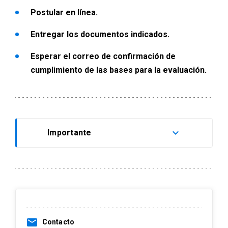
Postular en línea.
Entregar los documentos indicados.
Esperar el correo de confirmación de
cumplimiento de las bases para la evaluación.
keyboard_arrow_down
Importante
Sólo quienes cumplan con los
requisitos de postulación pasarán a la
fase de evaluación.
Debes estar muy atento/a a tu correo
email
Contacto
electrónico, porque será el canal