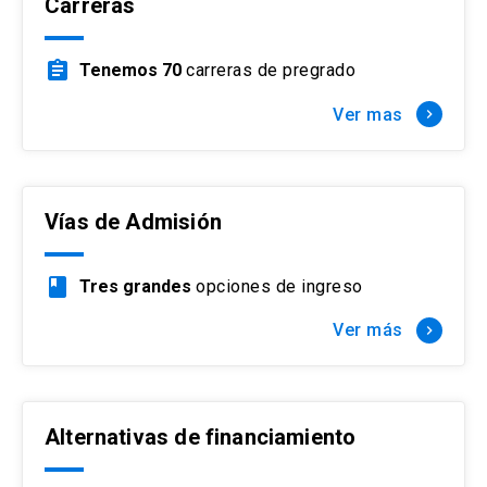
Carreras
assignment
Tenemos 70
carreras de pregrado
Ver mas
keyboard_arrow_right
Vías de Admisión
book
Tres grandes
opciones de ingreso
Ver más
keyboard_arrow_right
Alternativas de financiamiento