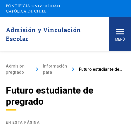
Admisión y Vinculación
Escolar
MENÚ
Inicio
Admisión
Información
keyboard_arrow_right
keyboard_arrow_right
Futuro estudiante de pregrado
pregrado
para
Carreras de pregrado
Futuro estudiante de
arrow_drop_down
Vías de Admisión
pregrado
arrow_drop_down
Conoce la UC
arrow_drop_down
EN ESTA PÁGINA
Financiamiento y Matrícula