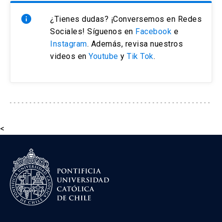
info
¿Tienes dudas? ¡Conversemos en Redes
Sociales! Síguenos en
Facebook
e
Instagram
. Además, revisa nuestros
videos en
Youtube
y
Tik Tok
.
<