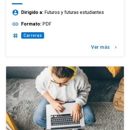
account_circle
Dirigido a:
Futuros y futuras estudiantes
link
Formato:
PDF
tag
Carreras
Ver más
keyboard_arrow_right