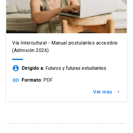
Vía Intercultural - Manual postulantes accesible
(Admisión 2026)
account_circle
Dirigido a:
Futuros y futuras estudiantes
link
Formato:
PDF
Ver más
keyboard_arrow_right