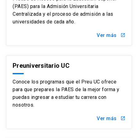
un año a otro. Sin embargo, como requisito
(PAES) para la Admisión Universitaria
general la UC ha establecido un Puntaje
Centralizada y el proceso de admisión a las
promedio mínimo de 485 puntos para
postular a cualquiera de sus carreras de
universidades de cada año.
pregrado (vía Admisión Centralizada, a
través de Admisión Equidad existen
Ver más
launch
puntajes mínimos diferenciados para cada
carrera). El requisito de Puntaje mínimo
ponderado se eliminó para la admisión
2027.
Preuniversitario UC
Conoce los programas que el Preu UC ofrece
para que prepares la PAES de la mejor forma y
puedas ingresar a estudiar tu carrera con
nosotros.
Ver más
launch