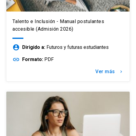
Talento e Inclusión - Manual postulantes
accesible (Admisión 2026)
account_circle
Dirigido a:
Futuros y futuras estudiantes
link
Formato:
PDF
Ver más
keyboard_arrow_right