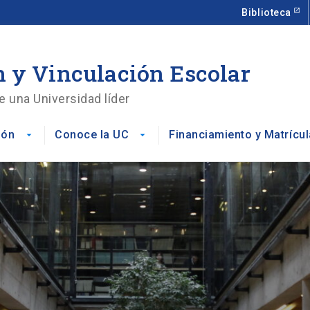
Biblioteca
 y Vinculación Escolar
e una Universidad líder
ión
Conoce la UC
Financiamiento y Matrícul
arrow_drop_down
arrow_drop_down