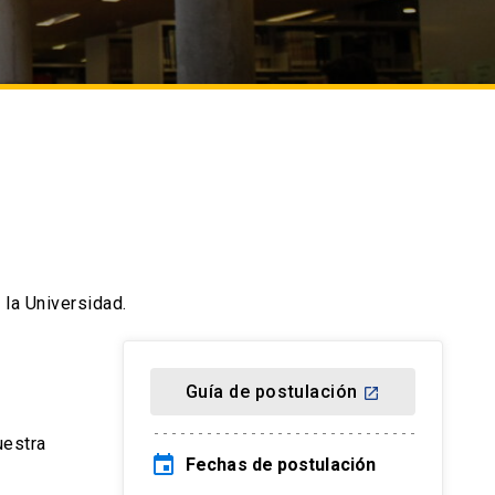
 la Universidad.
Guía de postulación
launch
uestra
event
Fechas de postulación