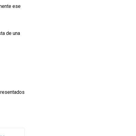
lmente ese
sta de una
 presentados