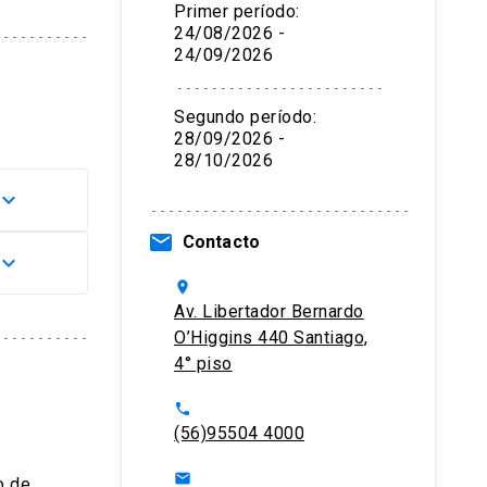
Primer período:
24/08/2026 -
24/09/2026
Segundo período:
28/09/2026 -
28/10/2026
board_arrow_down
email
Contacto
board_arrow_down
d –
location_on
tario.
Av. Libertador Bernardo
tado.
ominio
O’Higgins 440 Santiago,
io. De
4° piso
statal
phone
l plazo
(56)95504 4000
email
o de