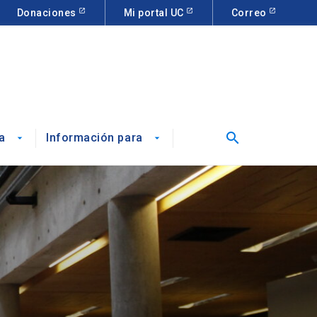
Donaciones
Mi portal UC
Correo
search
a
Información para
arrow_drop_down
arrow_drop_down