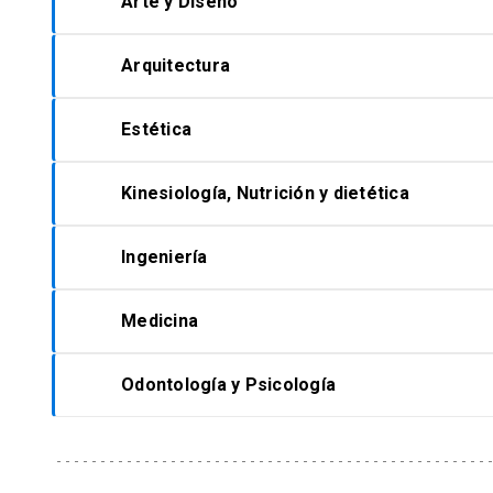
Arte y Diseño
Arquitectura
Los postulantes deben presentar carpeta de
Estética
Exige la preparación de un portafolio de tr
las instrucciones
AQUÍ.
Kinesiología, Nutrición y dietética
Currículum vitae con énfasis en trayectoria
Currículum vitae con énfasis en trayectoria
Ingeniería
Dos cartas de referencias de docentes de la
Certificados de notas de los estudios real
Medicina
Certificado de resultados PDT o PAES (indic
Currículum vitae con énfasis en trayectoria
Odontología y Psicología
Certificados de notas de los estudios real
Dos (2) cartas de referencias de docentes d
Certificado con los resultados de la PDT o
Certificado con los resultados de la PDT o