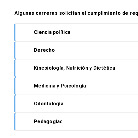
Algunas carreras solicitan el cumplimiento de req
Ciencia política
Derecho
Se exige acreditar un Puntaje Promedio P
superior a 650 puntos.
Kinesiología, Nutrición y Dietética
Se debe acreditar un
promedio de notas
(
Se puede postular en dos oportunidades a e
coma cinco décimas (5,5) o su equivalente 
Medicina y Psicología
Acreditar un promedio de notas de la Enseña
Se debe acreditar estar dentro del
10% sup
notas del país de procedencia.
Odontología
Se debe acreditar un
promedio de notas u
superior a cinco coma cinco décimas (5,5) o
Pedagogías
Se debe acreditar un
promedio de notas d
Acreditar un
promedio de notas de la En
la escala de notas del país de procedencia.
de notas del país de procedencia.