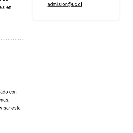
admision@uc.cl
ses en
sado con
enas.
visar esta