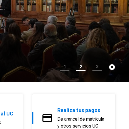
pause_circle_filled
1
2
3
e pago para
Realiza tus pagos
les y
ual UC
De arancel de matrícula
s
y otros servicios UC