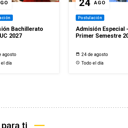
24
AGO
AGO
ación
Postulación
ión Bachillerato
Admisión Especial 
a UC 2027
Primer Semestre 2
e agosto
24 de agosto
el día
Todo el día
para ti