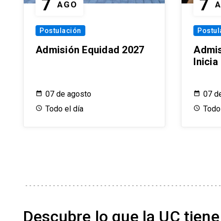
7
7
AGO
Postulación
Postul
Admisión Equidad 2027
Admis
Inici
07 de agosto
07 d
Todo el día
Todo 
Descubre lo que la UC tiene 