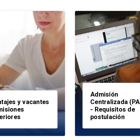
Admisión
tajes y vacantes
Centralizada (P
misiones
- Requisitos de
eriores
postulación