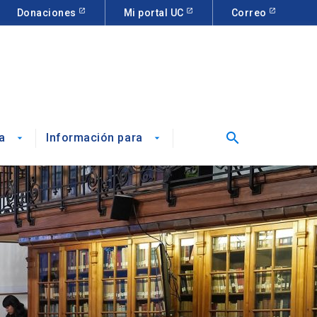
Donaciones
Mi portal UC
Correo
search
a
Información para
arrow_drop_down
arrow_drop_down