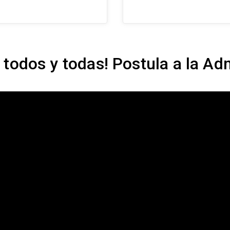
Ver más
Ve
arrow_forward
 todos y todas! Postula a la A