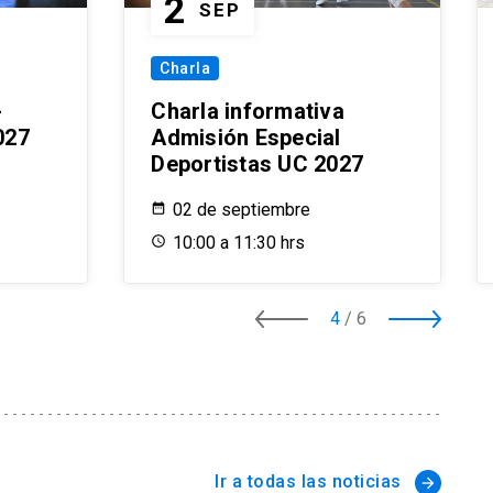
2
SEP
Charla
-
Charla informativa
027
Admisión Especial
Deportistas UC 2027
02 de septiembre
10:00 a 11:30 hrs
4
/
6
Ir a todas las noticias
arrow_forward