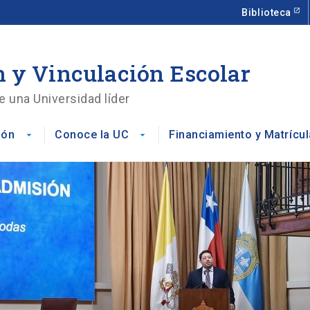
Biblioteca
 y Vinculación Escolar
e una Universidad líder
ión
Conoce la UC
Financiamiento y Matrícul
arrow_drop_down
arrow_drop_down