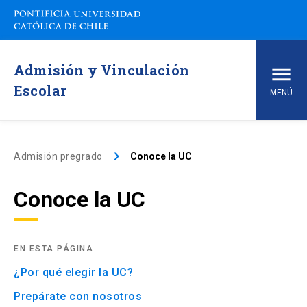
Admisión y Vinculación
Escolar
MENÚ
Inicio
keyboard_arrow_right
Admisión pregrado
Conoce la UC
Carreras de pregrado
Conoce la UC
arrow_drop_down
Vías de Admisión
arrow_drop_down
Conoce la UC
EN ESTA PÁGINA
¿Por qué elegir la UC?
arrow_drop_down
Financiamiento y Matrícula
Prepárate con nosotros