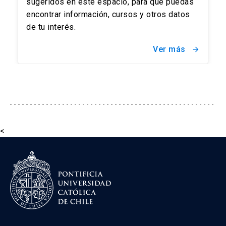
sugeridos en este espacio, para que puedas
encontrar información, cursos y otros datos
de tu interés.
Ver más
arrow_forward
<