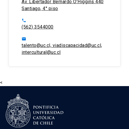
Av. Libertador Bernardo O’Higgins 440
Santiago, 4° piso
phone
(562) 3544000
email
talento@uc.cl, viadiscapacidad@uc.cl,
intercultural@uc.cl
<