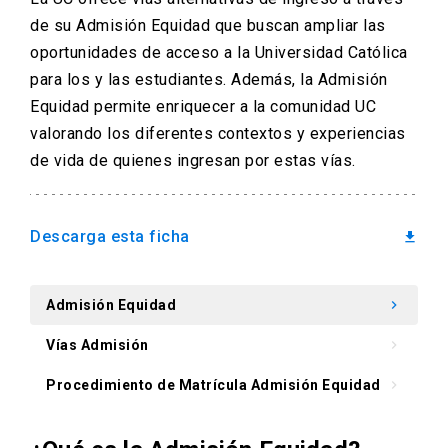
de su Admisión Equidad que buscan ampliar las
arrow_drop_down
Información para
oportunidades de acceso a la Universidad Católica
para los y las estudiantes. Además, la Admisión
Admisión Postgrado
Equidad permite enriquecer a la comunidad UC
valorando los diferentes contextos y experiencias
de vida de quienes ingresan por estas vías.
Descarga esta ficha
download
Admisión Equidad
keyboard_arrow_right
Vías Admisión
keyboard_arrow_right
Procedimiento de Matrícula Admisión Equidad
keyboard_arrow_right