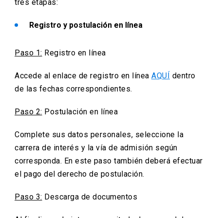
tres etapas:
universidad de procedencia.
el postulante debe fundamentar las
razones que motivan su postulación a
Registro y postulación en línea
la Universidad y de qué manera su
formación actual constituiría un aporte
Paso 1:
Registro en línea
a su formación médica. Si
corresponde, informar también las
Accede al enlace de registro en línea
AQUÍ
dentro
actividades extraacadémicas
de las fechas correspondientes.
realizadas en Enseñanza Media y
Paso 2:
Postulación en línea
hasta el momento de su postulación
(máx. 2 páginas).
Complete sus datos personales, seleccione la
carrera de interés y la vía de admisión según
corresponda. En este paso también deberá efectuar
el pago del derecho de postulación.
Paso 3:
Descarga de documentos