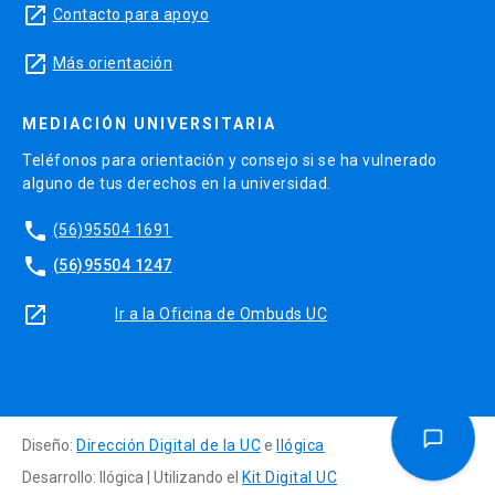
launch
Contacto para apoyo
launch
Más orientación
MEDIACIÓN UNIVERSITARIA
Teléfonos para orientación y consejo si se ha vulnerado
alguno de tus derechos en la universidad.
phone
(56)95504 1691
phone
(56)95504 1247
launch
Ir a la Oficina de Ombuds UC
Diseño:
Dirección Digital de la UC
e
Ilógica
Desarrollo: Ilógica | Utilizando el
Kit Digital UC