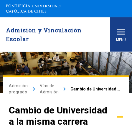
Admisión y Vinculación
Escolar
MENÚ
Inicio
Carreras de pregrado
Admisión
Vías de
keyboard_arrow_right
keyboard_arrow_right
Cambio de Universidad a la misma carrera
arrow_drop_down
Vías de Admisión
pregrado
Admisión
arrow_drop_down
Cambio de Universidad
Conoce la UC
a la misma carrera
arrow_drop_down
Financiamiento y Matrícula