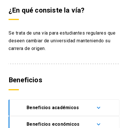
arrow_drop_down
Información para
¿En qué consiste la vía?
Admisión Postgrado
Se trata de una vía para estudiantes regulares que
deseen cambiar de universidad manteniendo su
carrera de origen.
Beneficios
keyboard_arrow_down
Beneficios académicos
keyboard_arrow_down
Beneficios económicos
En la UC encontrarás acompañamiento