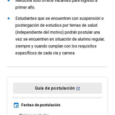
Medicina sólo ofrece vacantes para ingreso a
en ambos casos estos documentos
primer año.
deberán contar con códigos de
validación Web o QR para verificación.
Estudiantes que se encuentren con suspensión o
Para documentos provenientes desde
postergación de estudios por temas de salud
el exterior
(independiente del motivo) podrán postular una
vez se encuentren en situación de alumno regular,
Todos los antecedentes que respalden
el cumplimiento de requisitos de
siempre y cuando cumplan con los requisitos
postulación deberán ser legalizados
específicos de cada vía y carrera.
desde el país de origen. La forma de la
legalización dependerá si el país se
encuentra o no suscrito a Convención
de Apostilla de la Haya.
Documentos emitidos en países
Guía de postulación
launch
suscritos a Convención de Apostilla
event
Se sigue la línea de verificación
Fechas de postulación
estipulada en dicha convención, por lo