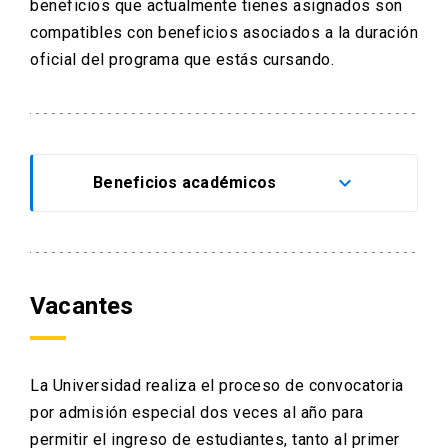
beneficios que actualmente tienes asignados son
compatibles con beneficios asociados a la duración
oficial del programa que estás cursando.
keyboard_arrow_down
Beneficios académicos
En la UC encontrarás acompañamiento
desde tu ingreso. Todos y todas las
estudiantes de la Universidad –
Vacantes
independiente de su vía de ingreso
(Admisión Centralizada, Admisión
Equidad, Admisión Especial y
Complementaria) – podrán acceder a
nivelación académica para apoyar su
La Universidad realiza el proceso de convocatoria
inserción en el mundo universitario. Las
por admisión especial dos veces al año para
y los nuevos estudiantes podrán rendir
permitir el ingreso de estudiantes, tanto al primer
pruebas diagnósticas y tomar cursos