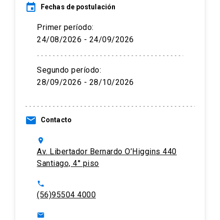
event
Fechas de postulación
Primer período:
24/08/2026 - 24/09/2026
Segundo período:
28/09/2026 - 28/10/2026
email
Contacto
location_on
Av. Libertador Bernardo O’Higgins 440
Santiago, 4° piso
phone
(56)95504 4000
email