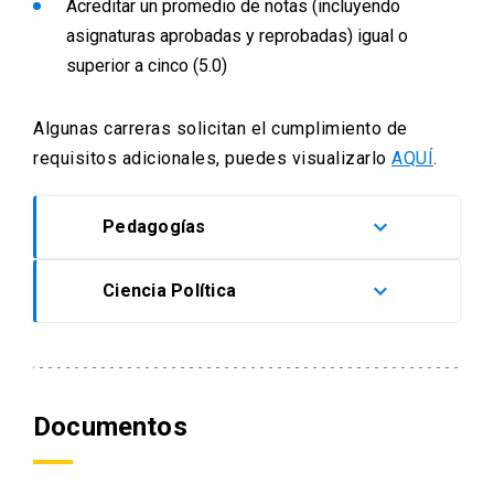
Acreditar un promedio de notas (incluyendo
asignaturas aprobadas y reprobadas) igual o
superior a cinco (5.0)
Algunas carreras solicitan el cumplimiento de
requisitos adicionales, puedes visualizarlo
AQUÍ
.
keyboard_arrow_down
Pedagogías
keyboard_arrow_down
Ciencia Política
Todas las carreras de pedagogías
exigen cumplir requisitos de
Preadmisibilidad
.
– Se exige acreditar un Puntaje promedio
PAES entre Competencia Lectora y
Competencia Matemática 1, igual o
Documentos
superior a 650 puntos.