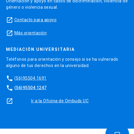
Orientación y apoyo en casos de discriminación, violencia de
género o violencia sexual.
launch
Contacto para apoyo
launch
Más orientación
MEDIACIÓN UNIVERSITARIA
Teléfonos para orientación y consejo si se ha vulnerado
alguno de tus derechos en la universidad.
phone
(56)95504 1691
phone
(56)95504 1247
launch
Ir a la Oficina de Ombuds UC