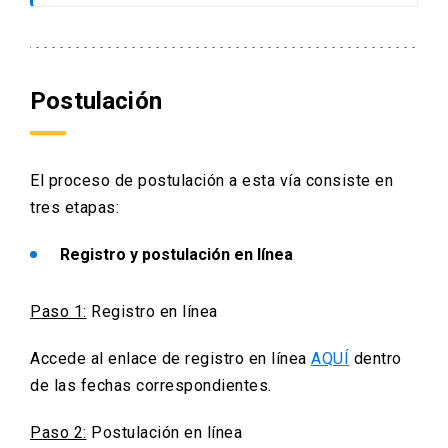
evaluación.
Currículum vitae con énfasis en
PAES (indicar prueba de Ciencias que
trayectoria académica.
rindió).
Carta personal, en formato libre donde
el postulante debe fundamentar las
– Currículum vitae con énfasis en la
razones que motivan su postulación a
Postulación
trayectoria académica.
la Universidad y de qué manera su
formación actual constituiría un aporte
a su formación médica. Si
El proceso de postulación a esta vía consiste en
corresponde, informar también las
tres etapas:
actividades extraacadémicas
Registro y postulación en línea
realizadas en Enseñanza Media y
hasta el momento de su postulación
(máx. 2 páginas).
Paso 1:
Registro en línea
Accede al enlace de registro en línea
AQUÍ
dentro
de las fechas correspondientes.
Paso 2:
Postulación en línea