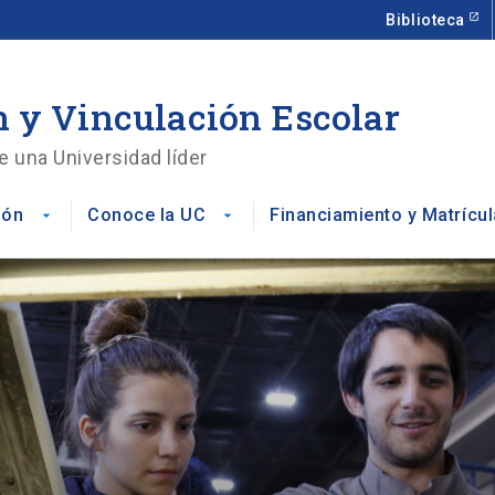
Biblioteca
 y Vinculación Escolar
e una Universidad líder
ión
Conoce la UC
Financiamiento y Matrícul
arrow_drop_down
arrow_drop_down