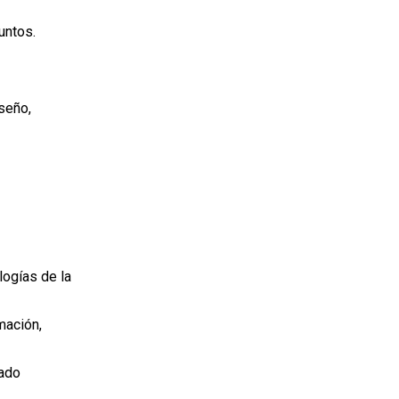
untos.
seño,
logías de la
mación,
tado