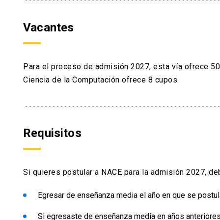
o una estudiante que posee Gratuidad, puede
de contenidos fundamentales para cada carre
las becas y créditos que ofrece MINEDUC pa
además con un programa de apoyo y seguimien
Vacantes
nuestra institución. Además, la UC cuenta 
académicas y tutorías par (con estudiantes 
Becas de arancel – para apoyar a los y las e
universitaria).
beneficio – estatal o UC – es fundamental 
(FUAS) dentro del plazo que establece cada 
Para el proceso de admisión 2027, esta vía ofrece 50 
Ciencia de la Computación ofrece 8 cupos.
Requisitos
Si quieres postular a NACE para la admisión 2027, deb
Egresar de enseñanza media el año en que se postula 
Si egresaste de enseñanza media en años anteriores: 