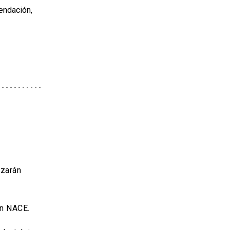
endación,
izarán
ón NACE.