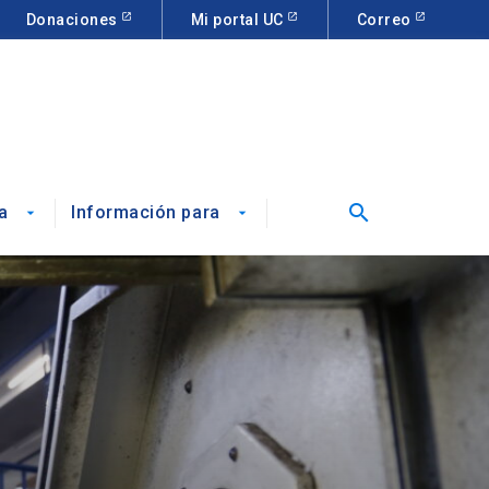
Donaciones
Mi portal UC
Correo
search
a
Información para
arrow_drop_down
arrow_drop_down