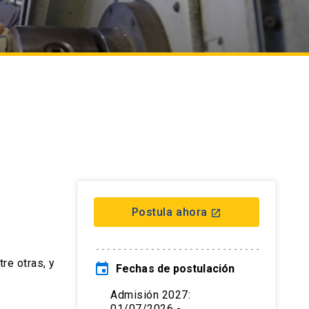
Postula ahora
launch
re otras, y
event
Fechas de postulación
Admisión 2027:
01/07/2026 -