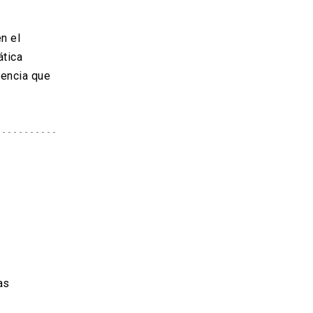
n el
ática
dencia que
as