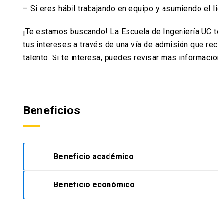
– Si eres hábil trabajando en equipo y asumiendo el l
¡Te estamos buscando! La Escuela de Ingeniería UC t
tus intereses a través de una vía de admisión que re
talento. Si te interesa, puedes revisar más informació
Beneficios
Beneficio académico
Beneficio económico
En la UC encontrarás acompañamiento desde 
independiente de su vía de ingreso (Admisió
Complementaria) – podrán acceder a nivelaci
Nuestra Universidad está adscrita a todos l
Las y los nuevos estudiantes podrán rendir 