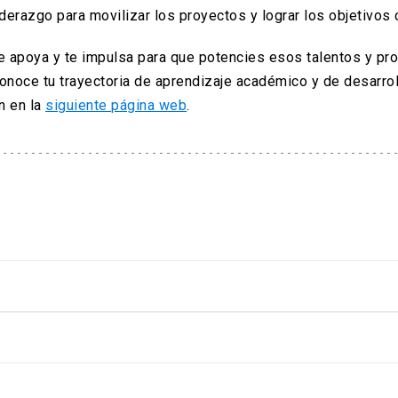
iderazgo para movilizar los proyectos y lograr los objetivos
e apoya y te impulsa para que potencies esos talentos y pr
conoce tu trayectoria de aprendizaje académico y de desarro
n en la
siguiente página web
.
key
key
tu ingreso. Todos y todas las estudiantes de la Universida
n Centralizada, Admisión Equidad, Admisión Especial y
ón académica para apoyar su inserción en el mundo universi
os beneficios socioeconómicos del Estado. Por lo tanto, si e
pruebas diagnósticas y tomar cursos para estandarizar el d