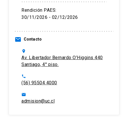
Rendición PAES:
30/11/2026 - 02/12/2026
email
Contacto
location_on
Av. Libertador Bernardo O’Higgins 440
Santiago, 4° piso.
phone
(56) 95504 4000
email
admision@uc.cl