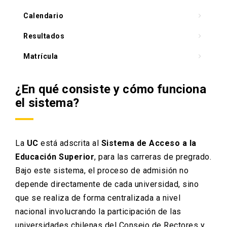
Calendario
keyboard_arrow_right
Resultados
keyboard_arrow_right
Matrícula
keyboard_arrow_right
¿En qué consiste y cómo funciona
el sistema?
La
UC
está adscrita al
Sistema de Acceso a la
Educación Superior
, para las carreras de pregrado.
Bajo este sistema, el proceso de admisión no
depende directamente de cada universidad, sino
que se realiza de forma centralizada a nivel
nacional involucrando la participación de las
universidades chilenas del Consejo de Rectores y