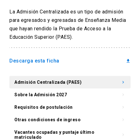
arrow_drop_down
Información para
La Admisión Centralizada es un tipo de admisión
para egresados y egresadas de Enseñanza Media
Admisión Postgrado
que hayan rendido la Prueba de Acceso a la
Educación Superior (PAES).
Descarga esta ficha
download
Admisión Centralizada (PAES)
keyboard_arrow_right
Sobre la Admisión 2027
keyboard_arrow_right
Requisitos de postulación
keyboard_arrow_right
Otras condiciones de ingreso
keyboard_arrow_right
Vacantes ocupadas y puntaje último
keyboard_arrow_right
matriculado