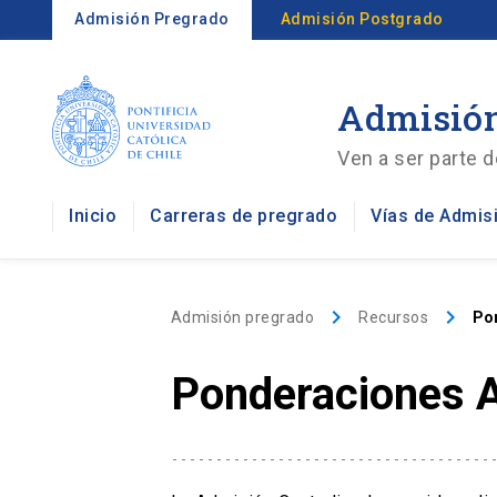
Admisión Pregrado
Admisión Postgrado
Admisión
Ven a ser parte d
Inicio
Carreras de pregrado
Vías de Admis
keyboard_arrow_right
keyboard_arrow_right
Admisión pregrado
Recursos
Po
Ponderaciones A