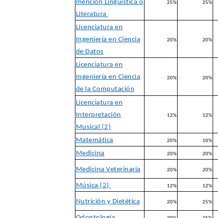
mención Lingüística o
25%
25%
Literatura
Licenciatura en
Ingeniería en Ciencia
20%
20%
de Datos
Licenciatura en
Ingeniería en Ciencia
20%
20%
de la Computación
Licenciatura en
Interpretación
12%
12%
Musical (2)
Matemática
20%
10%
Medicina
20%
20%
Medicina Veterinaria
20%
20%
Música (2)
12%
12%
Nutrición y Dietética
20%
25%
Odontología