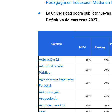
Pedagogía en Educación Media en
La Universidad podrá publicar nuevas 
Definitiva de carreras 2027.
Carrera
C
NEM
Ranking
Actuación (2)
12%
12%
Administración
20%
20%
Pública
Agronomía
e
Ingeniería
20%
30%
Forestal
Antropología
–
20%
25%
Arqueología
Arquitectura (3)
20%
20%