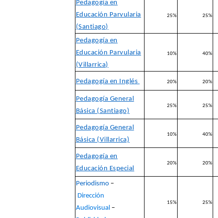
Pedagogía en
Educación Parvularia
25%
25%
(Santiago)
Pedagogía en
Educación Parvularia
10%
40%
(Villarrica)
Pedagogía en Inglés
20%
20%
Pedagogía General
25%
25%
Básica (Santiago)
Pedagogía General
10%
40%
Básica (Villarrica)
Pedagogía en
20%
20%
Educación Especial
Periodismo
–
Dirección
15%
25%
Audiovisual
–