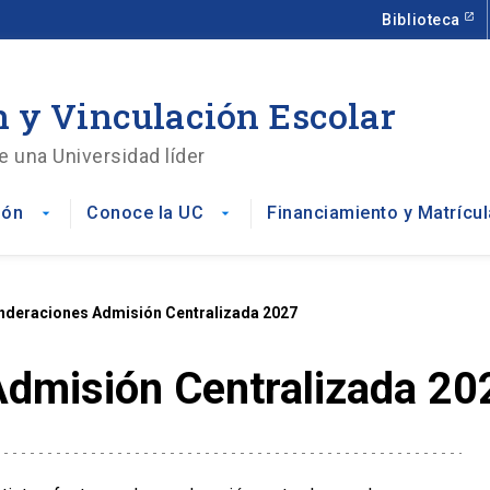
Biblioteca
 y Vinculación Escolar
e una Universidad líder
ión
Conoce la UC
Financiamiento y Matrícul
arrow_drop_down
arrow_drop_down
nderaciones Admisión Centralizada 2027
dmisión Centralizada 20