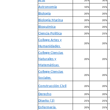
Arte
20%
30%
Astronomía
10%
25%
Biología
20%
20%
Biología Marina
20%
20%
Bioquímica
20%
20%
Ciencia Política
20%
25%
College Artes y
20%
20%
Humanidades
College Ciencias
Naturales y
20%
20%
Matemáticas
College Ciencias
20%
20%
Sociales
Construcción Civil
20%
20%
Derecho
20%
20%
Diseño (3)
25%
25%
Enfermería
20%
25%