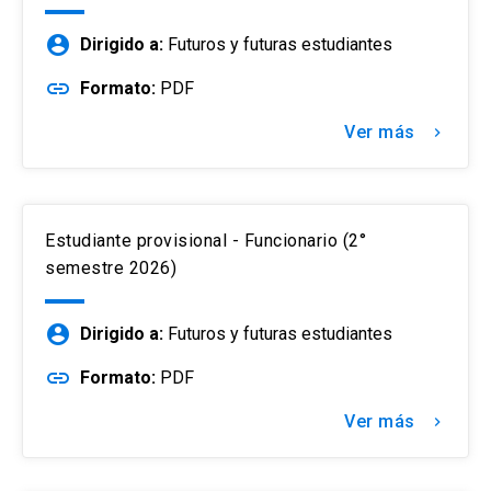
account_circle
Dirigido a:
Futuros y futuras estudiantes
link
Formato:
PDF
Ver más
keyboard_arrow_right
Estudiante provisional - Funcionario (2°
semestre 2026)
account_circle
Dirigido a:
Futuros y futuras estudiantes
link
Formato:
PDF
Ver más
keyboard_arrow_right