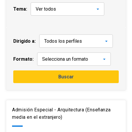
arrow_drop_down
Tema:
Información para
Admisión Postgrado
Dirigido a:
Formato:
Buscar
Admisión Especial - Arquitectura (Enseñanza
media en el extranjero)