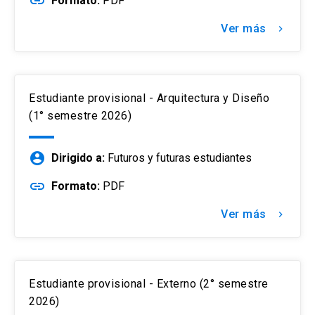
link
Formato:
PDF
Ver más
keyboard_arrow_right
Estudiante provisional - Arquitectura y Diseño
(1° semestre 2026)
account_circle
Dirigido a:
Futuros y futuras estudiantes
link
Formato:
PDF
Ver más
keyboard_arrow_right
Estudiante provisional - Externo (2° semestre
2026)