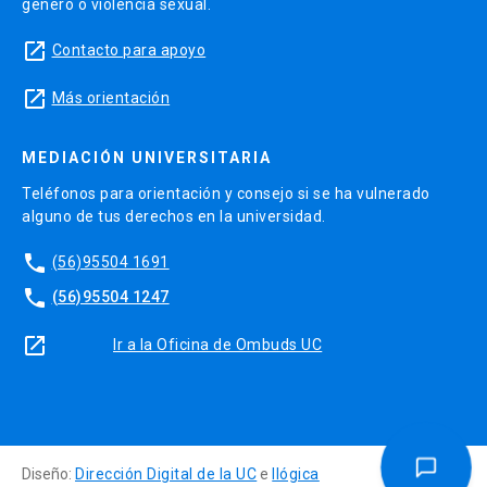
género o violencia sexual.
launch
Contacto para apoyo
launch
Más orientación
MEDIACIÓN UNIVERSITARIA
Teléfonos para orientación y consejo si se ha vulnerado
alguno de tus derechos en la universidad.
phone
(56)95504 1691
phone
(56)95504 1247
launch
Ir a la Oficina de Ombuds UC
Diseño:
Dirección Digital de la UC
e
Ilógica