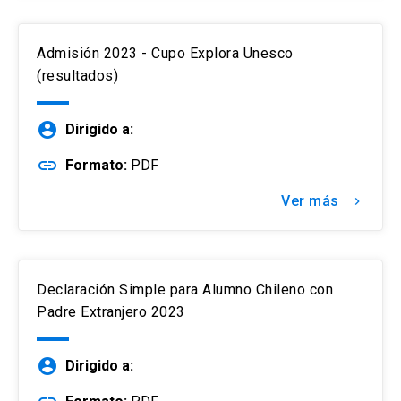
Admisión 2023 - Cupo Explora Unesco
(resultados)
account_circle
Dirigido a:
link
Formato:
PDF
Ver más
keyboard_arrow_right
Declaración Simple para Alumno Chileno con
Padre Extranjero 2023
account_circle
Dirigido a: