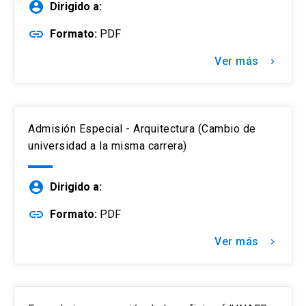
account_circle
Dirigido a:
link
Formato:
PDF
Ver más
keyboard_arrow_right
Admisión Especial - Arquitectura (Cambio de
universidad a la misma carrera)
account_circle
Dirigido a:
link
Formato:
PDF
Ver más
keyboard_arrow_right