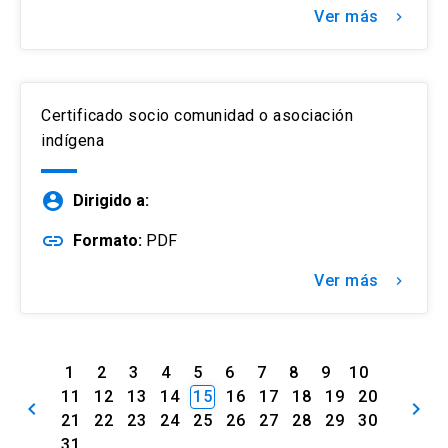
Ver más
keyboard_arrow_right
Certificado socio comunidad o asociación
indígena
account_circle
Dirigido a:
link
Formato:
PDF
Ver más
keyboard_arrow_right
1
2
3
4
5
6
7
8
9
10
11
12
13
14
15
16
17
18
19
20
keyboard_arrow_left
keyboard_arrow_right
21
22
23
24
25
26
27
28
29
30
31