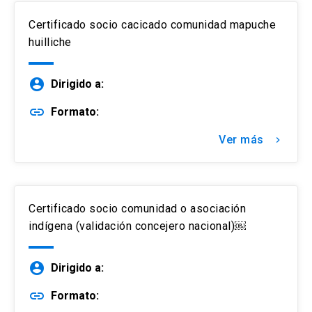
Certificado socio cacicado comunidad mapuche
huilliche
account_circle
Dirigido a:
link
Formato:
Ver más
keyboard_arrow_right
Certificado socio comunidad o asociación
indígena (validación concejero nacional)￼
account_circle
Dirigido a:
link
Formato: