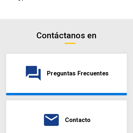
Contáctanos en
question_answer
Preguntas Frecuentes
email
Contacto