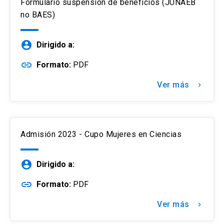
Formulario suspensión de beneficios (JUNAEB
no BAES)
account_circle
Dirigido a:
link
Formato:
PDF
Ver más
keyboard_arrow_right
Admisión 2023 - Cupo Mujeres en Ciencias
account_circle
Dirigido a:
link
Formato:
PDF
Ver más
keyboard_arrow_right