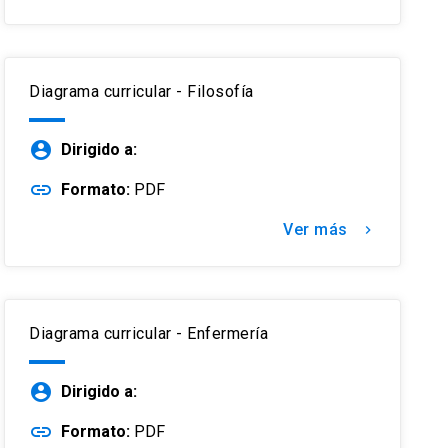
Diagrama curricular - Filosofía
account_circle
Dirigido a:
link
Formato:
PDF
Ver más
keyboard_arrow_right
Diagrama curricular - Enfermería
account_circle
Dirigido a:
link
Formato:
PDF