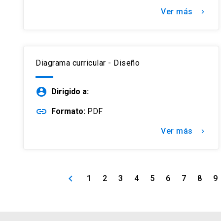
Ver más
keyboard_arrow_right
Diagrama curricular - Diseño
account_circle
Dirigido a:
link
Formato:
PDF
Ver más
keyboard_arrow_right
keyboard_arrow_left
1
2
3
4
5
6
7
8
9