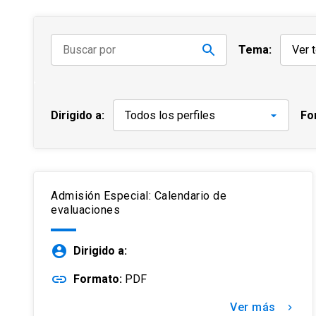
Tema:
Dirigido a:
Fo
Admisión Especial: Calendario de
evaluaciones
account_circle
Dirigido a:
link
Formato:
PDF
Ver más
keyboard_arrow_right