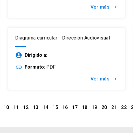
Ver más
keyboard_arrow_right
Diagrama curricular - Dirección Audiovisual
account_circle
Dirigido a:
link
Formato:
PDF
Ver más
keyboard_arrow_right
10
11
12
13
14
15
16
17
18
19
20
21
22