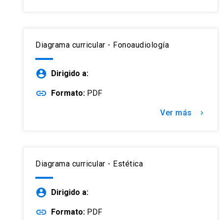
Diagrama curricular - Fonoaudiología
account_circle
Dirigido a:
link
Formato:
PDF
Ver más
keyboard_arrow_right
Diagrama curricular - Estética
account_circle
Dirigido a:
link
Formato:
PDF