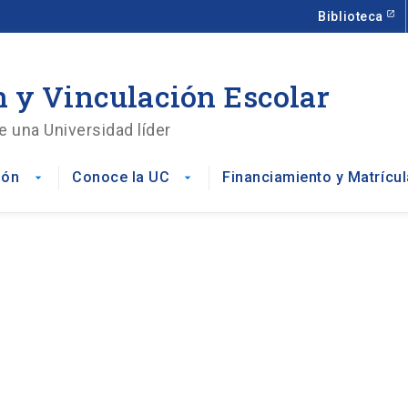
Biblioteca
 y Vinculación Escolar
e una Universidad líder
ión
Conoce la UC
Financiamiento y Matrícul
arrow_drop_down
arrow_drop_down