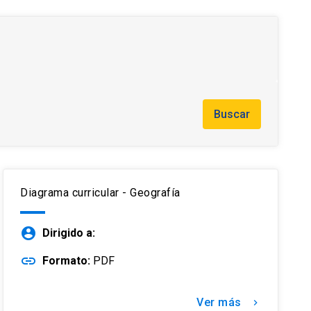
Buscar
Diagrama curricular - Geografía
account_circle
Dirigido a:
link
Formato:
PDF
Ver más
keyboard_arrow_right