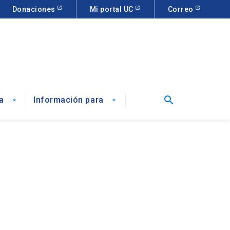
Donaciones
Mi portal UC
Correo
search
a
Información para
arrow_drop_down
arrow_drop_down