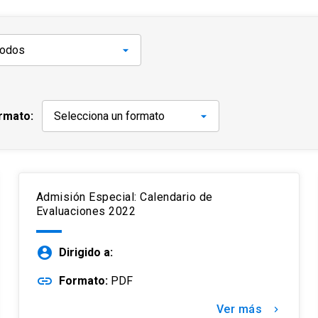
rmato:
Admisión Especial: Calendario de
Evaluaciones 2022
account_circle
Dirigido a:
link
Formato:
PDF
Ver más
keyboard_arrow_right