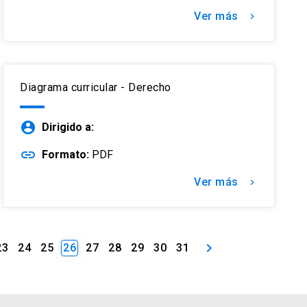
Ver más
keyboard_arrow_right
Diagrama curricular - Derecho
account_circle
Dirigido a:
link
Formato:
PDF
Ver más
keyboard_arrow_right
keyboard_arrow_right
23
24
25
26
27
28
29
30
31