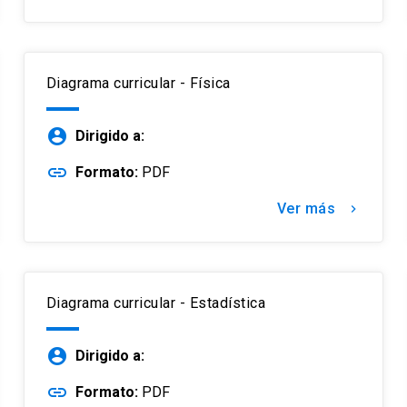
Diagrama curricular - Física
account_circle
Dirigido a:
link
Formato:
PDF
Ver más
keyboard_arrow_right
Diagrama curricular - Estadística
account_circle
Dirigido a:
link
Formato:
PDF