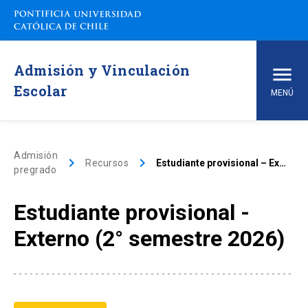
Admisión y Vinculación
Escolar
MENÚ
Inicio
Admisión
keyboard_arrow_right
keyboard_arrow_right
Recursos
Estudiante provisional – Externo (2° semestre 2026)
pregrado
Carreras de pregrado
Estudiante provisional -
arrow_drop_down
Vías de Admisión
Externo (2° semestre 2026)
arrow_drop_down
Conoce la UC
arrow_drop_down
Financiamiento y Matrícula