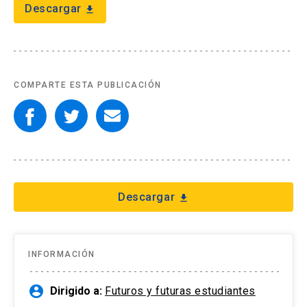
Descargar
download
arrow_drop_down
Información para
Admisión Postgrado
COMPARTE ESTA PUBLICACIÓN
Descargar
download
INFORMACIÓN
account_circle
Dirigido a:
Futuros y futuras estudiantes