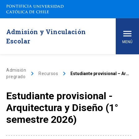
Admisión y Vinculación
Escolar
MENÚ
Inicio
Admisión
keyboard_arrow_right
keyboard_arrow_right
Recursos
Estudiante provisional – Arquitectura y Diseño (1° semestre 2026)
pregrado
Carreras de pregrado
Estudiante provisional -
arrow_drop_down
Vías de Admisión
Arquitectura y Diseño (1°
arrow_drop_down
Conoce la UC
semestre 2026)
arrow_drop_down
Financiamiento y Matrícula