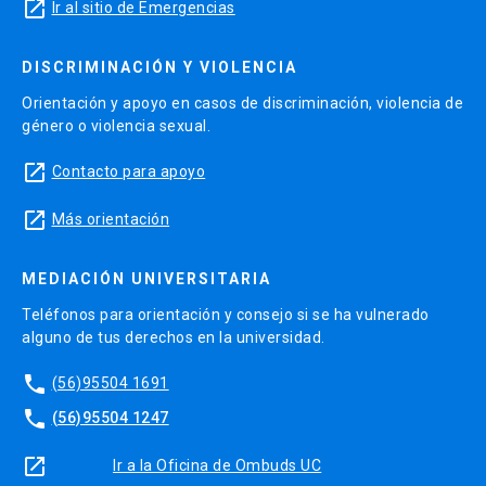
launch
Ir al sitio de Emergencias
DISCRIMINACIÓN Y VIOLENCIA
Orientación y apoyo en casos de discriminación, violencia de
género o violencia sexual.
launch
Contacto para apoyo
launch
Más orientación
MEDIACIÓN UNIVERSITARIA
Teléfonos para orientación y consejo si se ha vulnerado
alguno de tus derechos en la universidad.
phone
(56)95504 1691
phone
(56)95504 1247
launch
Ir a la Oficina de Ombuds UC