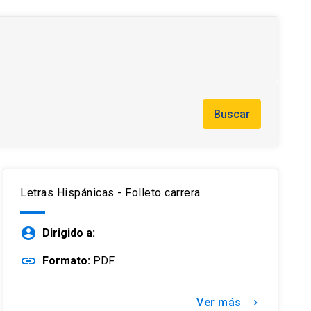
Buscar
Letras Hispánicas - Folleto carrera
account_circle
Dirigido a:
link
Formato:
PDF
Ver más
keyboard_arrow_right