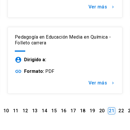
Ver más
keyboard_arrow_right
Pedagogía en Educación Media en Química -
Folleto carrera
account_circle
Dirigido a:
link
Formato:
PDF
Ver más
keyboard_arrow_right
10
11
12
13
14
15
16
17
18
19
20
21
22