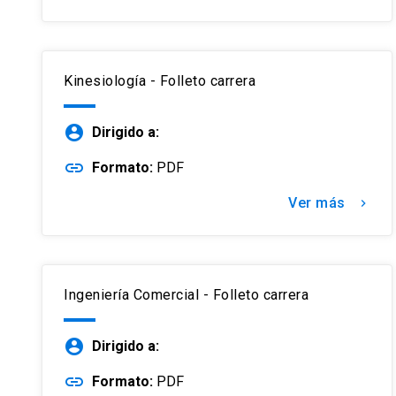
Kinesiología - Folleto carrera
account_circle
Dirigido a:
link
Formato:
PDF
Ver más
keyboard_arrow_right
Ingeniería Comercial - Folleto carrera
account_circle
Dirigido a:
link
Formato:
PDF