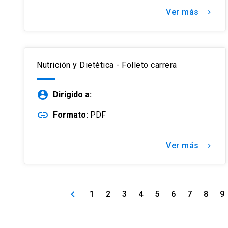
Ver más
keyboard_arrow_right
Nutrición y Dietética - Folleto carrera
account_circle
Dirigido a:
link
Formato:
PDF
Ver más
keyboard_arrow_right
keyboard_arrow_left
1
2
3
4
5
6
7
8
9