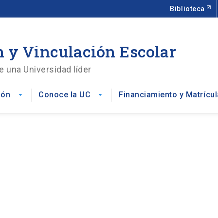
Biblioteca
 y Vinculación Escolar
e una Universidad líder
ión
Conoce la UC
Financiamiento y Matrícul
arrow_drop_down
arrow_drop_down