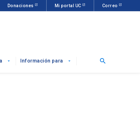
Donaciones
Mi portal UC
Correo
search
a
Información para
arrow_drop_down
arrow_drop_down