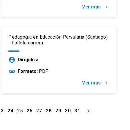
Ver más
keyboard_arrow_right
Pedagogía en Educación Parvularia (Santiago)
- Folleto carrera
account_circle
Dirigido a:
link
Formato:
PDF
Ver más
keyboard_arrow_right
keyboard_arrow_right
23
24
25
26
27
28
29
30
31