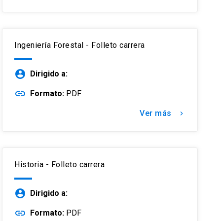
Ingeniería Forestal - Folleto carrera
account_circle
Dirigido a:
link
Formato:
PDF
Ver más
keyboard_arrow_right
Historia - Folleto carrera
account_circle
Dirigido a:
link
Formato:
PDF