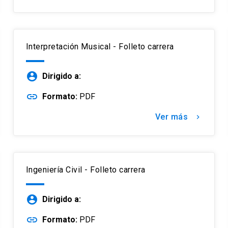
Interpretación Musical - Folleto carrera
account_circle
Dirigido a:
link
Formato:
PDF
Ver más
keyboard_arrow_right
Ingeniería Civil - Folleto carrera
account_circle
Dirigido a:
link
Formato:
PDF