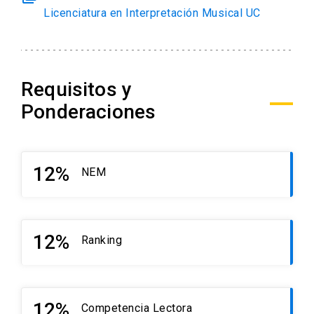
Licenciatura en Interpretación Musical UC
Requisitos y
Ponderaciones
12%
NEM
launch
12%
Ranking
launch
12%
Competencia Lectora
launch