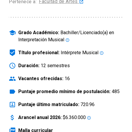
Facultad de Artes
Pertenece a:
launch
arrow_drop_down
Información para
Admisión Postgrado
school
Grado Académico:
Bachiller/Licenciado(a) en
Interpretación Musical
error_outline
beenhere
Título profesional:
Intérprete Musical
error_outline
schedule
Duración:
12 semestres
people
Vacantes ofrecidas:
16
label
Puntaje promedio mínimo de postulación:
485
portrait
Puntaje último matriculado:
720.96
attach_money
Arancel anual 2026:
$6.360.000
error_outline
picture_as_pdf
Malla curricular