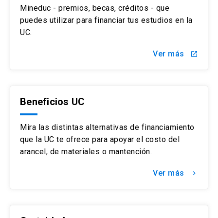
Mineduc - premios, becas, créditos - que
puedes utilizar para financiar tus estudios en la
UC.
Ver más
launch
Beneficios UC
Mira las distintas alternativas de financiamiento
que la UC te ofrece para apoyar el costo del
arancel, de materiales o mantención.
Ver más
keyboard_arrow_right