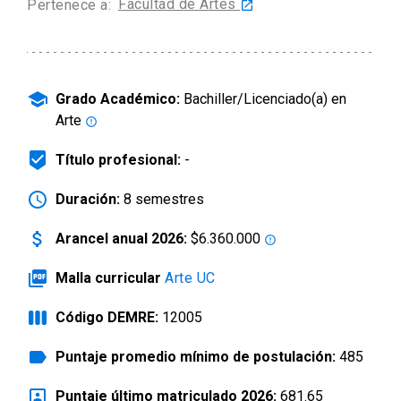
Facultad de Artes
Pertenece a:
launch
arrow_drop_down
Información para
Admisión Postgrado
school
Grado Académico:
Bachiller/Licenciado(a) en
Arte
error_outline
beenhere
Título profesional:
-
schedule
Duración:
8 semestres
attach_money
Arancel anual 2026:
$6.360.000
error_outline
picture_as_pdf
Malla curricular
Arte UC
view_week
Código DEMRE:
12005
label
Puntaje promedio mínimo de postulación:
485
portrait
Puntaje último matriculado 2026:
681.65