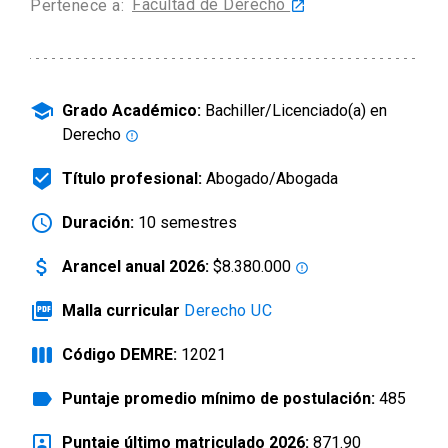
Facultad de Derecho
Pertenece a:
launch
arrow_drop_down
Información para
Admisión Postgrado
school
Grado Académico:
Bachiller/Licenciado(a) en
Derecho
error_outline
beenhere
Título profesional:
Abogado/Abogada
schedule
Duración:
10 semestres
attach_money
Arancel anual 2026:
$8.380.000
error_outline
picture_as_pdf
Malla curricular
Derecho UC
view_week
Código DEMRE:
12021
label
Puntaje promedio mínimo de postulación:
485
portrait
Puntaje último matriculado 2026:
871.90