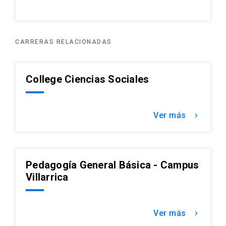
idioma, exposiciones culturales y cursos
co-curriculares, se busca potenciar el
desarrollo de habilidades y adquisición de
conocimientos globales para estudiantes,
CARRERAS RELACIONADAS
docentes y funcionarios.
College Ciencias Sociales
Ver más
keyboard_arrow_right
Pedagogía General Básica - Campus
Villarrica
Ver más
keyboard_arrow_right