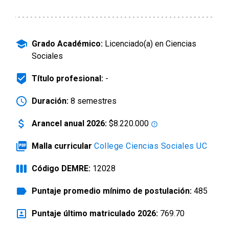
arrow_drop_down
Información para
school
Admisión Postgrado
Grado Académico:
Licenciado(a) en Ciencias
Sociales
beenhere
Título profesional:
-
schedule
Duración:
8 semestres
attach_money
Arancel anual 2026:
$8.220.000
error_outline
picture_as_pdf
Malla curricular
College Ciencias Sociales UC
view_week
Código DEMRE:
12028
label
Puntaje promedio mínimo de postulación:
485
portrait
Puntaje último matriculado 2026:
769.70