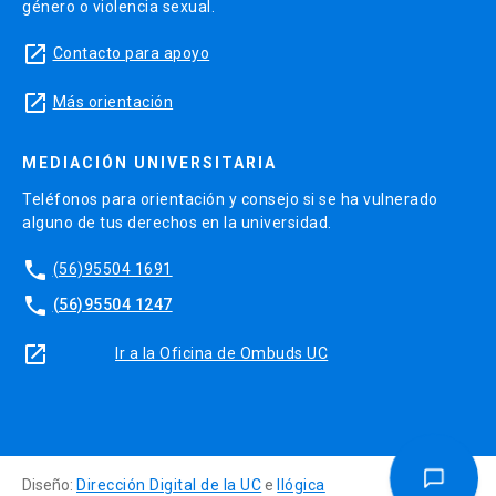
género o violencia sexual.
launch
Contacto para apoyo
launch
Más orientación
MEDIACIÓN UNIVERSITARIA
Teléfonos para orientación y consejo si se ha vulnerado
alguno de tus derechos en la universidad.
phone
(56)95504 1691
phone
(56)95504 1247
launch
Ir a la Oficina de Ombuds UC
Diseño:
Dirección Digital de la UC
e
Ilógica