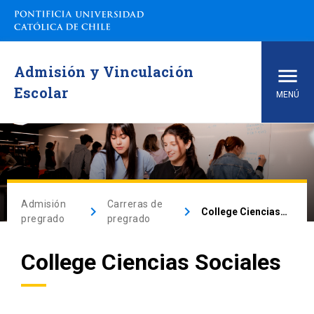
Admisión y Vinculación
Escolar
MENÚ
Inicio
Carreras de pregrado
Admisión
Carreras de
keyboard_arrow_right
keyboard_arrow_right
College Ciencias Sociales
arrow_drop_down
Vías de Admisión
pregrado
pregrado
arrow_drop_down
College Ciencias Sociales
Conoce la UC
arrow_drop_down
Financiamiento y Matrícula