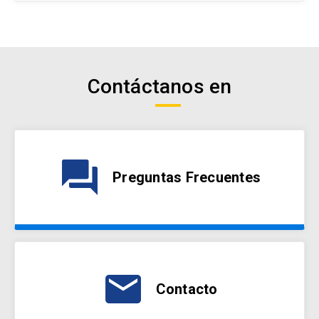
Contáctanos en
question_answer
Preguntas Frecuentes
email
Contacto