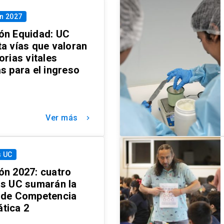
n 2027
ón Equidad: UC
a vías que valoran
orias vitales
s para el ingreso
Ver más
keyboard_arrow_right
s UC
ón 2027: cuatro
as UC sumarán la
 de Competencia
tica 2