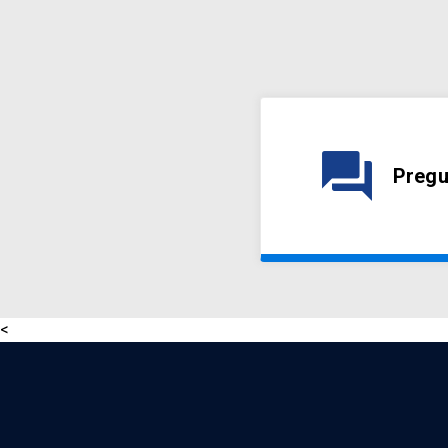
question_answer
Pregu
<