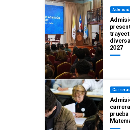
Admisió
Admisi
present
trayect
diversa
2027
Carrera
Admisi
carrer
prueba
Matemá