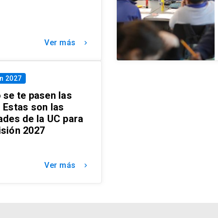
Ver más
keyboard_arrow_right
n 2027
 se te pasen las
 Estas son las
ades de la UC para
isión 2027
Ver más
keyboard_arrow_right