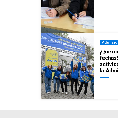
Admisió
¡Que no
fechas!
activid
la Adm