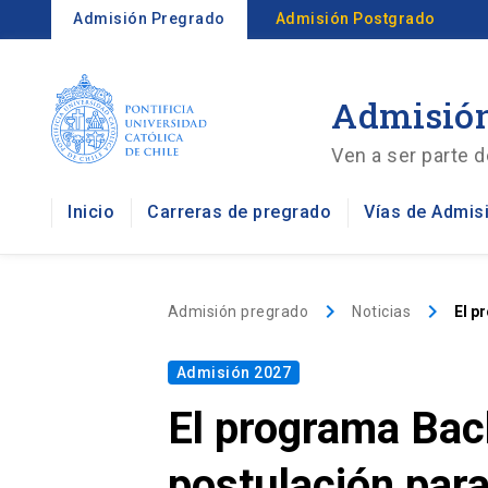
Admisión Pregrado
Admisión Postgrado
Admisión
Ven a ser parte d
Inicio
Carreras de pregrado
Vías de Admis
keyboard_arrow_right
keyboard_arrow_right
Admisión pregrado
Noticias
El p
Admisión 2027
El programa Bach
postulación par