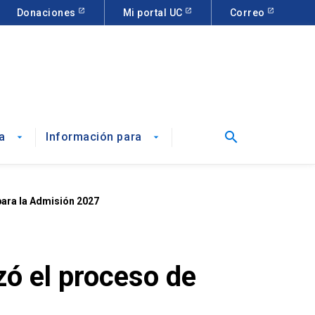
Donaciones
Mi portal UC
Correo
search
a
Información para
arrow_drop_down
arrow_drop_down
para la Admisión 2027
zó el proceso de