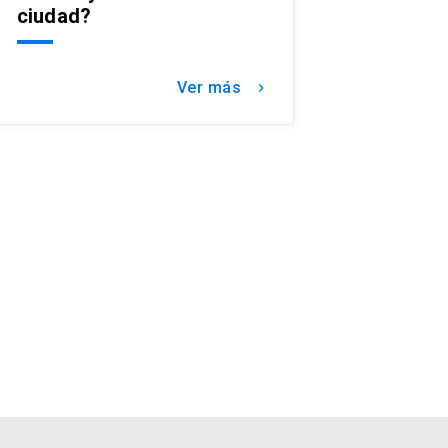
ciudad?
Ver más
keyboard_arrow_right