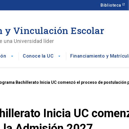
Biblioteca
 y Vinculación Escolar
e una Universidad líder
ión
Conoce la UC
Financiamiento y Matrícul
arrow_drop_down
arrow_drop_down
rograma Bachillerato Inicia UC comenzó el proceso de postulación 
illerato Inicia UC comen
a la Admisión 2027