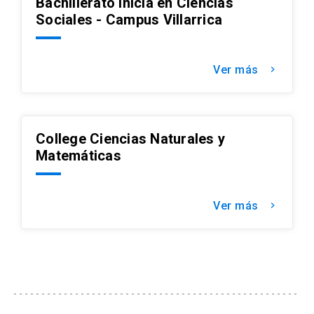
Bachillerato Inicia en Ciencias
Sociales - Campus Villarrica
Ver más
keyboard_arrow_right
College Ciencias Naturales y
Matemáticas
Ver más
keyboard_arrow_right