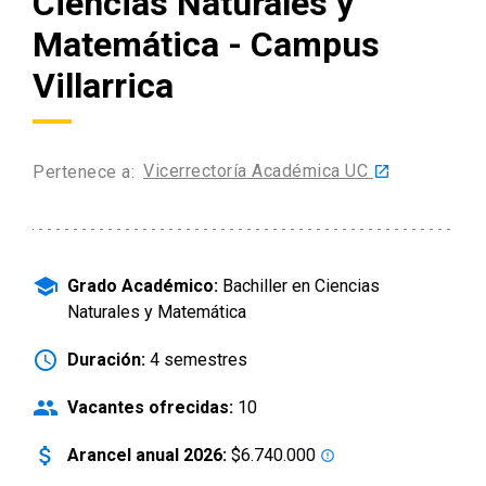
Ciencias Naturales y
arrow_drop_down
Matemática - Campus
Información para
Villarrica
Admisión Postgrado
Vicerrectoría Académica UC
Pertenece a:
launch
school
Grado Académico:
Bachiller en Ciencias
Naturales y Matemática
schedule
Duración:
4 semestres
people
Vacantes ofrecidas:
10
attach_money
Arancel anual 2026:
$6.740.000
error_outline