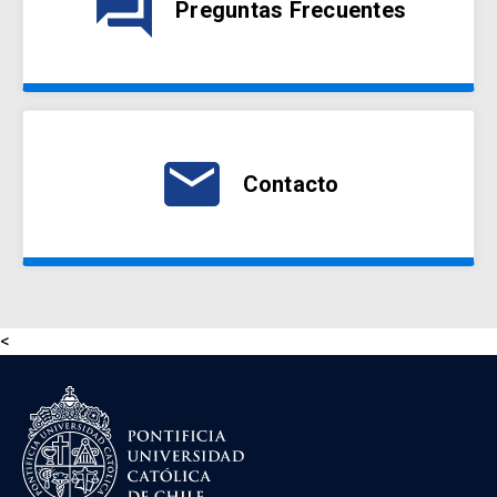
question_answer
Preguntas Frecuentes
email
Contacto
<