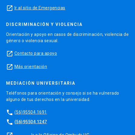
launch
Ir al sitio de Emergencias
DISCRIMINACIÓN Y VIOLENCIA
Orientación y apoyo en casos de discriminación, violencia de
género o violencia sexual.
launch
Contacto para apoyo
launch
Más orientación
MEDIACIÓN UNIVERSITARIA
Teléfonos para orientación y consejo si se ha vulnerado
alguno de tus derechos en la universidad.
phone
(56)95504 1691
phone
(56)95504 1247
Ir a la Oficina de Ombuds UC