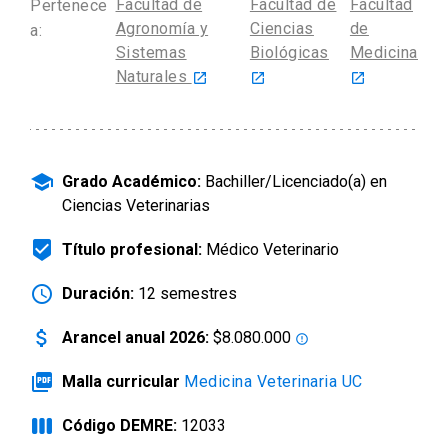
Facultad de
Facultad de
Facultad
Pertenece
Agronomía y
Ciencias
de
arrow_drop_down
a:
Información para
Sistemas
Biológicas
Medicina
Naturales
launch
launch
launch
Admisión Postgrado
school
Grado Académico:
Bachiller/Licenciado(a) en
Ciencias Veterinarias
beenhere
Título profesional:
Médico Veterinario
schedule
Duración:
12 semestres
attach_money
Arancel anual 2026:
$8.080.000
error_outline
picture_as_pdf
Malla curricular
Medicina Veterinaria UC
view_week
Código DEMRE:
12033