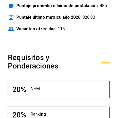
label
Puntaje promedio mínimo de postulación:
485
portrait
Puntaje último matriculado 2026:
826.80
people
Vacantes ofrecidas:
115
Requisitos y
Ponderaciones
20%
NEM
20%
Ranking