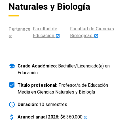
Naturales y Biología
arrow_drop_down
Información para
Admisión Postgrado
Facultad de
Facultad de Ciencias
Pertenece
Educación
Biológicas
a:
launch
launch
school
Grado Académico:
Bachiller/Licenciado(a) en
Educación
beenhere
Título profesional:
Profesor/a de Educación
Media en Ciencias Naturales y Biología
schedule
Duración:
10 semestres
attach_money
Arancel anual 2026:
$6.360.000
error_outline