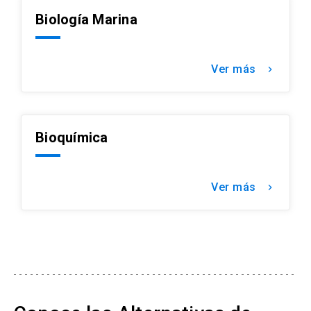
Biología Marina
Ver más
keyboard_arrow_right
Bioquímica
Ver más
keyboard_arrow_right