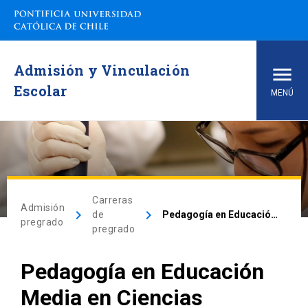
Admisión y Vinculación
Escolar
MENÚ
Inicio
Carreras de pregrado
Carreras
Admisión
arrow_drop_down
Vías de Admisión
keyboard_arrow_right
keyboard_arrow_right
de
Pedagogía en Educación Media en Ciencias Naturales y Biología
pregrado
pregrado
arrow_drop_down
Conoce la UC
Pedagogía en Educación
arrow_drop_down
Financiamiento y Matrícula
Media en Ciencias