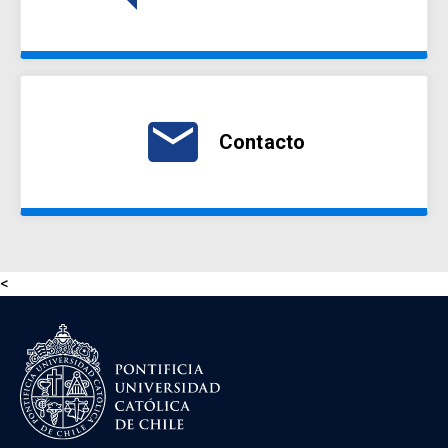
email
Contacto
<