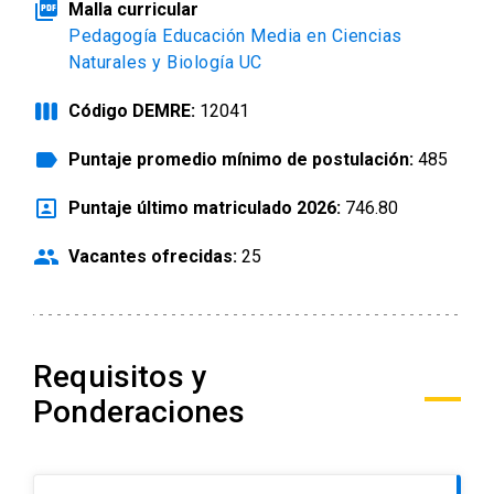
picture_as_pdf
Malla curricular
Pedagogía Educación Media en Ciencias
Naturales y Biología UC
view_week
Código DEMRE:
12041
label
Puntaje promedio mínimo de postulación:
485
portrait
Puntaje último matriculado 2026:
746.80
people
Vacantes ofrecidas:
25
Requisitos y
Ponderaciones