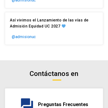
@admisionuc
Así vivimos el Lanzamiento de las vías de
Admisión Equidad UC 2027
@admisionuc
Contáctanos en
question_answer
Preguntas Frecuentes