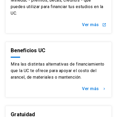
Mineduc - premios, becas, créditos - que
puedes utilizar para financiar tus estudios en la
UC.
Ver más
launch
Beneficios UC
Mira las distintas alternativas de financiamiento
que la UC te ofrece para apoyar el costo del
arancel, de materiales o mantención.
Ver más
keyboard_arrow_right
Gratuidad