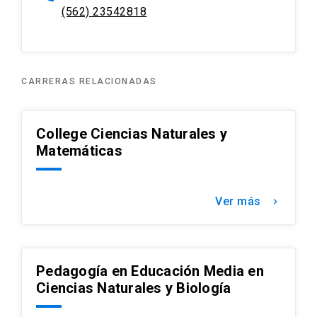
(562) 23542818
diversas iniciativas, como prácticas de
idioma, exposiciones culturales y cursos
co-curriculares, se busca potenciar el
desarrollo de habilidades y adquisición de
conocimientos globales para estudiantes,
CARRERAS RELACIONADAS
docentes y funcionarios.
College Ciencias Naturales y
Matemáticas
Ver más
keyboard_arrow_right
Pedagogía en Educación Media en
Ciencias Naturales y Biología