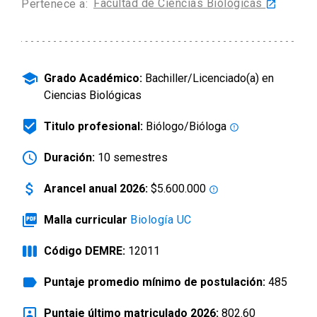
Facultad de Ciencias Biológicas
Pertenece a:
launch
arrow_drop_down
Información para
Admisión Postgrado
school
Grado Académico:
Bachiller/Licenciado(a) en
Ciencias Biológicas
beenhere
Titulo profesional:
Biólogo/Bióloga
error_outline
schedule
Duración:
10 semestres
attach_money
Arancel anual 2026:
$5.600.000
error_outline
picture_as_pdf
Malla curricular
Biología UC
view_week
Código DEMRE:
12011
label
Puntaje promedio mínimo de postulación:
485
portrait
Puntaje último matriculado 2026:
802.60