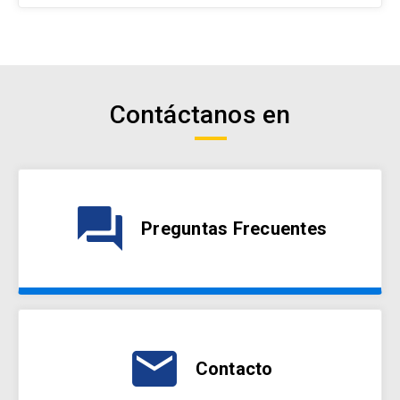
Contáctanos en
question_answer
Preguntas Frecuentes
email
Contacto