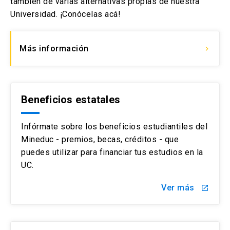
también de varias alternativas propias de nuestra
Universidad. ¡Conócelas acá!
Más información
keyboard_arrow_right
Beneficios estatales
Infórmate sobre los beneficios estudiantiles del
Mineduc - premios, becas, créditos - que
puedes utilizar para financiar tus estudios en la
UC.
Ver más
launch