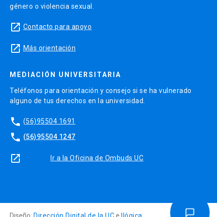
género o violencia sexual.
launch
Contacto para apoyo
launch
Más orientación
MEDIACIÓN UNIVERSITARIA
Teléfonos para orientación y consejo si se ha vulnerado
alguno de tus derechos en la universidad.
phone
(56)95504 1691
phone
(56)95504 1247
launch
Ir a la Oficina de Ombuds UC
Diseño:
Dirección Digital de la UC
e
Ilógica