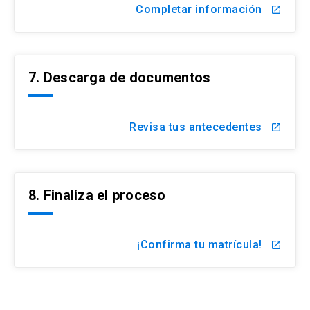
Admisión Especial aquí.
Completar información
launch
7. Descarga de documentos
Revisa tus antecedentes
launch
8. Finaliza el proceso
¡Confirma tu matrícula!
launch