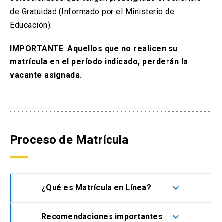
de Gratuidad (Informado por el Ministerio de
Educación).
IMPORTANTE
:
Aquellos que no realicen su
matrícula en el período indicado, perderán la
vacante
asignada.
Proceso de Matrícula
keyboard_arrow_down
¿Qué es Matrícula en Línea?
keyboard_arrow_down
Recomendaciones importantes
La Pontificia Universidad Católica de Chile