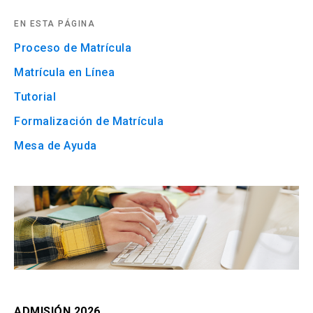
arrow_drop_down
Información para
EN ESTA PÁGINA
Proceso de Matrícula
Admisión Postgrado
Matrícula en Línea
Tutorial
Formalización de Matrícula
Mesa de Ayuda
ADMISIÓN 2026