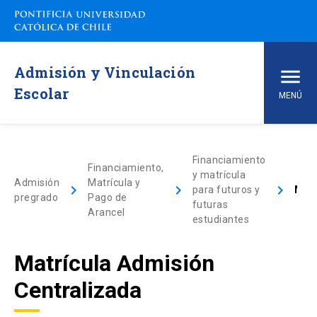
Admisión y Vinculación
Escolar
MENÚ
Inicio
Financiamiento
Financiamiento,
y matrícula
Carreras de pregrado
Admisión
Matrícula y
keyboard_arrow_right
keyboard_arrow_right
keyboard_arrow_right
para futuros y
Matrícula Admisión Centralizada
pregrado
Pago de
futuras
Arancel
arrow_drop_down
Vías de Admisión
estudiantes
Matrícula Admisión
arrow_drop_down
Conoce la UC
Centralizada
arrow_drop_down
Financiamiento y Matrícula