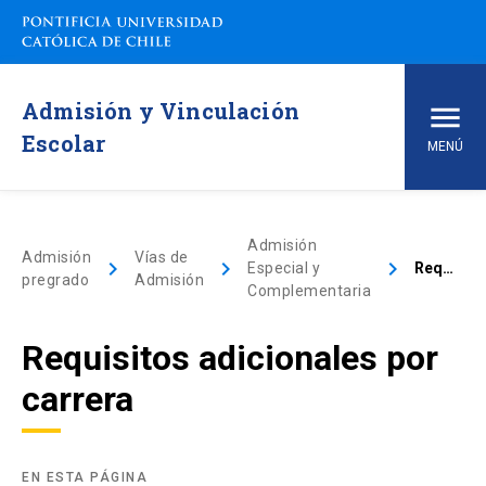
Admisión y Vinculación
Escolar
MENÚ
Inicio
Admisión
Admisión
Vías de
keyboard_arrow_right
keyboard_arrow_right
keyboard_arrow_right
Especial y
Requisitos adicionales por carrera
Carreras de pregrado
pregrado
Admisión
Complementaria
arrow_drop_down
Vías de Admisión
Requisitos adicionales por
carrera
arrow_drop_down
Conoce la UC
arrow_drop_down
Financiamiento y Matrícula
EN ESTA PÁGINA