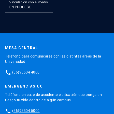
Enseñanza Media en el Extranjero
Acreditar Promedio de Notas de la
Enseñanza Media igual o superior a cinco
y cinco décimas (5.5) o su equivalente en
la escala de notas del país de
procedencia.
MESA CENTRAL
Teléfono para comunicarse con las distintas áreas de la
Universidad.
phone
(56)95504 4000
EMERGENCIAS UC
Teléfono en caso de accidente o situación que ponga en
riesgo tu vida dentro de algún campus.
phone
(56)95504 5000