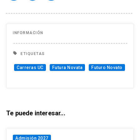
INFORMACIÓN
local_offer
ETIQUETAS
Carreras UC
Futura Novata
Futuro Novato
Te puede interesar...
Admisión 2027