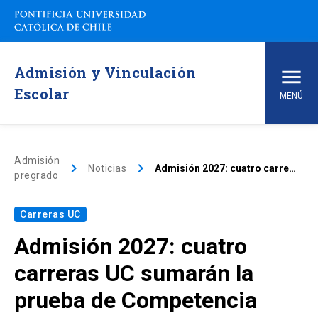
Admisión y Vinculación
Escolar
MENÚ
Inicio
Admisión
keyboard_arrow_right
keyboard_arrow_right
Noticias
Admisión 2027: cuatro carreras UC sumarán la prueba de Competencia Matemática 2
pregrado
Carreras de pregrado
Carreras UC
arrow_drop_down
Vías de Admisión
Admisión 2027: cuatro
arrow_drop_down
Conoce la UC
carreras UC sumarán la
prueba de Competencia
arrow_drop_down
Financiamiento y Matrícula