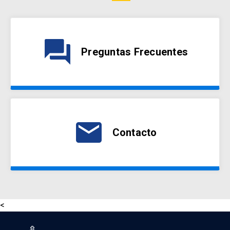
question_answer
Preguntas Frecuentes
email
Contacto
<