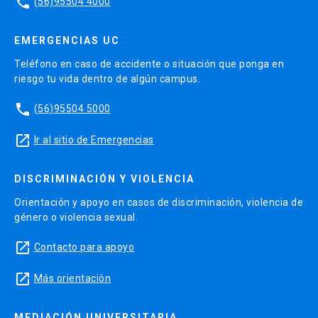
phone
(56)95504 4000
EMERGENCIAS UC
Teléfono en caso de accidente o situación que ponga en
riesgo tu vida dentro de algún campus.
phone
(56)95504 5000
launch
Ir al sitio de Emergencias
DISCRIMINACIÓN Y VIOLENCIA
Orientación y apoyo en casos de discriminación, violencia de
género o violencia sexual.
launch
Contacto para apoyo
launch
Más orientación
MEDIACIÓN UNIVERSITARIA