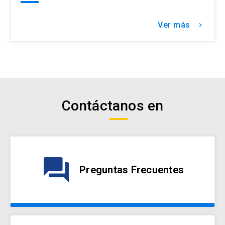
Ver más
keyboard_arrow_right
Contáctanos en
question_answer
Preguntas Frecuentes