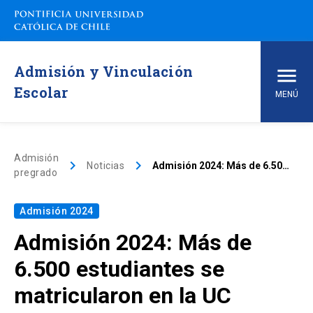
Admisión y Vinculación
Escolar
MENÚ
Inicio
Admisión
keyboard_arrow_right
keyboard_arrow_right
Noticias
Admisión 2024: Más de 6.500 estudiantes se matricularon en la UC
pregrado
Carreras de pregrado
Admisión 2024
arrow_drop_down
Vías de Admisión
Admisión 2024: Más de
arrow_drop_down
Conoce la UC
6.500 estudiantes se
matricularon en la UC
arrow_drop_down
Financiamiento y Matrícula