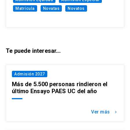
Matrícula
Novatas
Novatos
Te puede interesar...
Admisión 2027
Más de 5.500 personas rindieron el
último Ensayo PAES UC del año
Ver más
keyboard_arrow_right