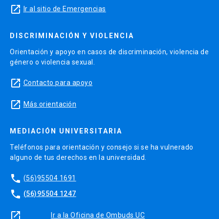
launch
Ir al sitio de Emergencias
DISCRIMINACIÓN Y VIOLENCIA
Orientación y apoyo en casos de discriminación, violencia de
género o violencia sexual.
launch
Contacto para apoyo
launch
Más orientación
MEDIACIÓN UNIVERSITARIA
Teléfonos para orientación y consejo si se ha vulnerado
alguno de tus derechos en la universidad.
phone
(56)95504 1691
phone
(56)95504 1247
launch
Ir a la Oficina de Ombuds UC