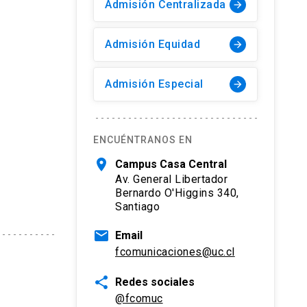
Admisión Centralizada
arrow_forward
Admisión Equidad
arrow_forward
Admisión Especial
arrow_forward
ENCUÉNTRANOS EN
location_on
Campus Casa Central
Av. General Libertador
Bernardo O'Higgins 340,
Santiago
mail
Email
fcomunicaciones@uc.cl
share
Redes sociales
@fcomuc