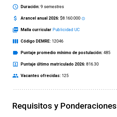
schedule
Duración:
9 semestres
attach_money
Arancel anual 2026:
$8.160.000
error_outline
picture_as_pdf
Malla curricular
Publicidad UC
view_week
Código DEMRE:
12046
label
Puntaje promedio mínimo de postulación:
485
portrait
Puntaje último matriculado 2026:
816.30
people
Vacantes ofrecidas:
125
Requisitos y Ponderaciones