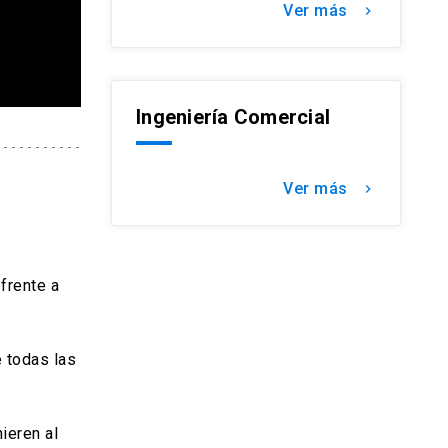
Ver más
keyboard_arrow_right
Ingeniería Comercial
Ver más
keyboard_arrow_right
frente a
 todas las
ieren al