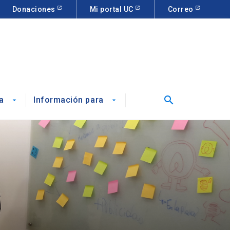
Donaciones
Mi portal UC
Correo
search
a
Información para
arrow_drop_down
arrow_drop_down