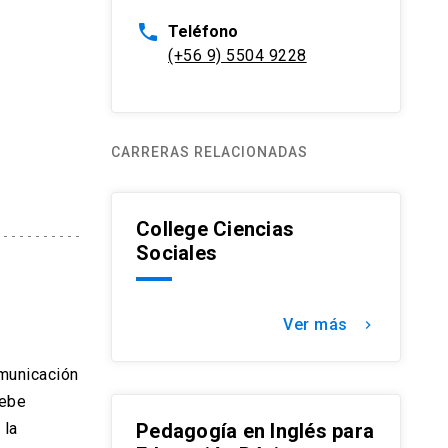
phone
Teléfono
(+56 9) 5504 9228
CARRERAS RELACIONADAS
College Ciencias
Sociales
Ver más
keyboard_arrow_right
omunicación
debe
 la
Pedagogía en Inglés para