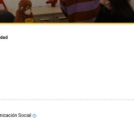
idad
nicación Social
error_outline