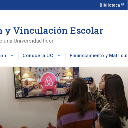
Biblioteca
 y Vinculación Escolar
e una Universidad líder
ión
Conoce la UC
Financiamiento y Matrícul
arrow_drop_down
arrow_drop_down