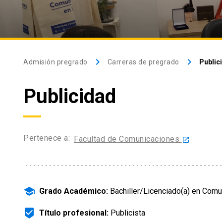
keyboard_arrow_right
keyboard_arrow_right
Admisión pregrado
Carreras de pregrado
Public
Publicidad
Pertenece a:
Facultad de Comunicaciones
launch
school
Grado Académico:
Bachiller/Licenciado(a) en Comu
beenhere
Título profesional:
Publicista