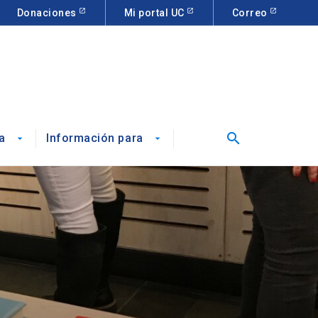
Donaciones
Mi portal UC
Correo
search
a
Información para
arrow_drop_down
arrow_drop_down