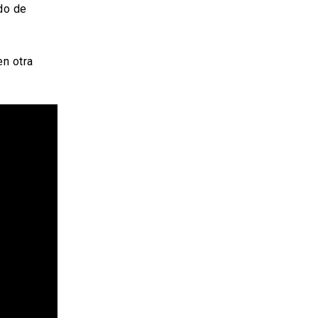
do de
en otra