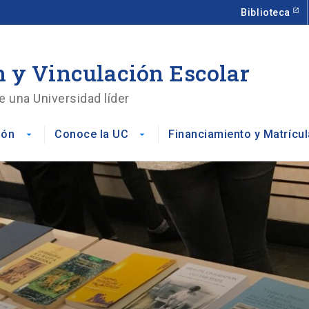
Biblioteca
 y Vinculación Escolar
e una Universidad líder
ión
Conoce la UC
Financiamiento y Matrícul
arrow_drop_down
arrow_drop_down