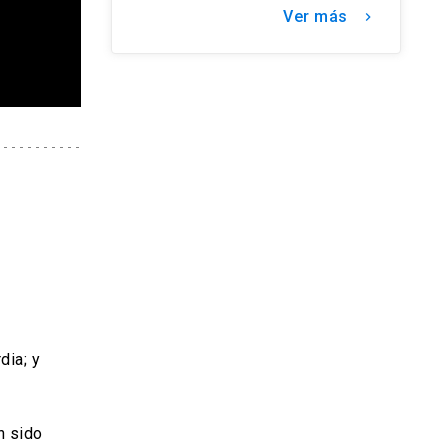
Ver más
keyboard_arrow_right
dia; y
n sido