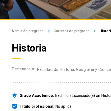
keyboard_arrow_right
keyboard_arrow_right
Admisión pregrado
Carreras de pregrado
Histor
Historia
Pertenece a:
Facultad de Historia, Geografia y Cienci
school
Grado Académico:
Bachiller/Licenciado(a) en Histo
beenhere
Título profesional:
No aplica