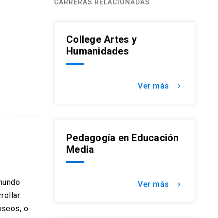
CARRERAS RELACIONADAS
College Artes y
Humanidades
Ver más
keyboard_arrow_right
Pedagogía en Educación
Media
 mundo
Ver más
keyboard_arrow_right
rollar
useos, o