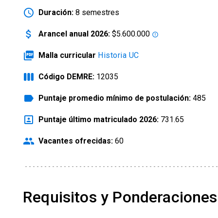
schedule
Duración:
8 semestres
attach_money
Arancel anual 2026:
$5.600.000
error_outline
picture_as_pdf
Malla curricular
Historia UC
view_week
Código DEMRE:
12035
label
Puntaje promedio mínimo de postulación:
485
portrait
Puntaje último matriculado 2026:
731.65
people
Vacantes ofrecidas:
60
Requisitos y Ponderaciones