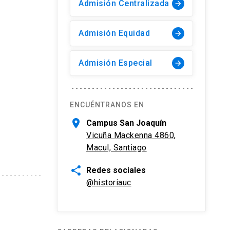
Admisión Centralizada
arrow_forward
Admisión Equidad
arrow_forward
Admisión Especial
arrow_forward
ENCUÉNTRANOS EN
location_on
Campus San Joaquín
Vicuña Mackenna 4860,
Macul, Santiago
share
Redes sociales
@historiauc