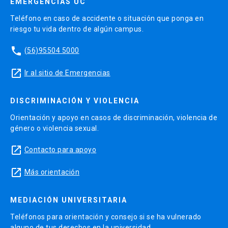
EMERGENCIAS UC
Teléfono en caso de accidente o situación que ponga en
riesgo tu vida dentro de algún campus.
phone
(56)95504 5000
launch
Ir al sitio de Emergencias
DISCRIMINACIÓN Y VIOLENCIA
Orientación y apoyo en casos de discriminación, violencia de
género o violencia sexual.
launch
Contacto para apoyo
launch
Más orientación
MEDIACIÓN UNIVERSITARIA
Teléfonos para orientación y consejo si se ha vulnerado
alguno de tus derechos en la universidad.