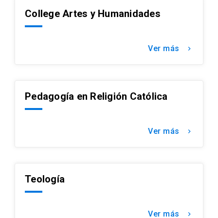
docentes y funcionarios.
College Artes y Humanidades
Ver más
keyboard_arrow_right
Pedagogía en Religión Católica
Ver más
keyboard_arrow_right
Teología
Ver más
keyboard_arrow_right