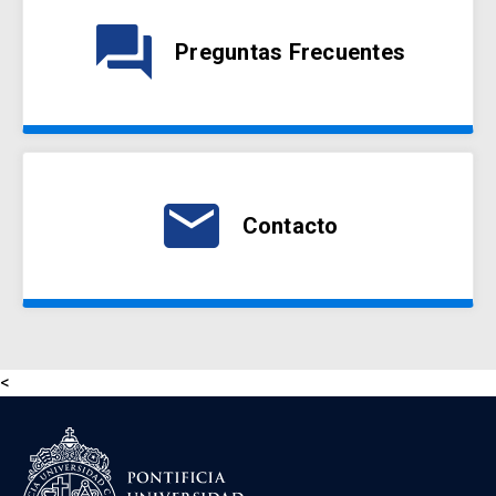
question_answer
Preguntas Frecuentes
email
Contacto
<