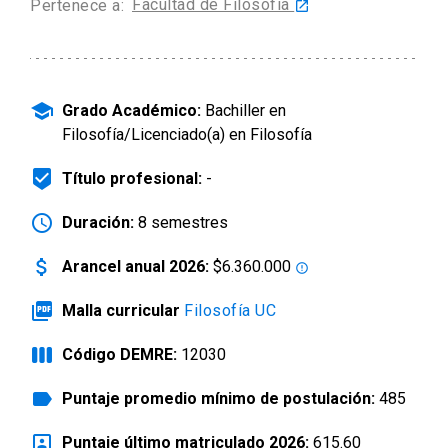
Facultad de Filosofía
Pertenece a:
launch
arrow_drop_down
Información para
Admisión Postgrado
school
Grado Académico:
Bachiller en
Filosofía/Licenciado(a) en Filosofía
beenhere
Título profesional:
-
schedule
Duración:
8 semestres
attach_money
Arancel anual 2026:
$6.360.000
error_outline
picture_as_pdf
Malla curricular
Filosofía UC
view_week
Código DEMRE:
12030
label
Puntaje promedio mínimo de postulación:
485
portrait
Puntaje último matriculado 2026:
615.60