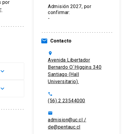
s por
Admisión 2027, por
E.
confirmar:
-
email
Contacto
location_on
Avenida Libertador
Bernardo O´Higgins 340
board_arrow_down
Santiago (Hall
Universitario).
board_arrow_down
d –
phone
(56) 2 23544000
tario.
tado.
ominio
io. De
email
admision@uc.cl /
statal
de@pentauc.cl
l plazo