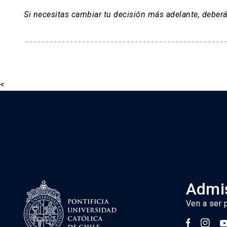
documentos que la vía te solicita.
Si necesitas cambiar tu decisión más adelante, deber
Te recomendamos que para realizar tu postulac
<
Importante: Una vez que hayas enviado tu solic
y a tu correo personal en caso de que necesite
siguientes etapas.
Los documentos deberán cargarse dentro del pl
Admis
Etapa de postulación vía DEMRE
Ven a ser 
Una vez realizada la postulación interna, de
su preferencia en la postulación interna UC.