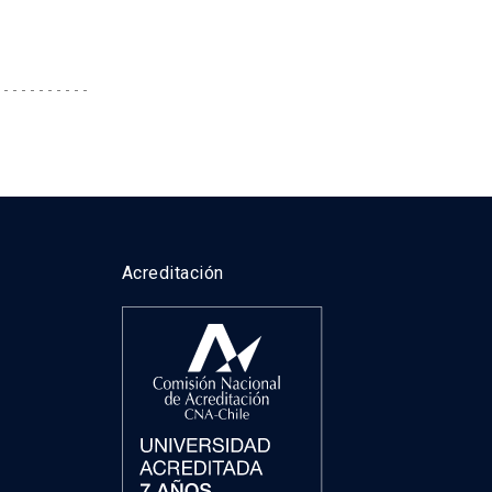
taforma
Acreditación
ra de
onal de