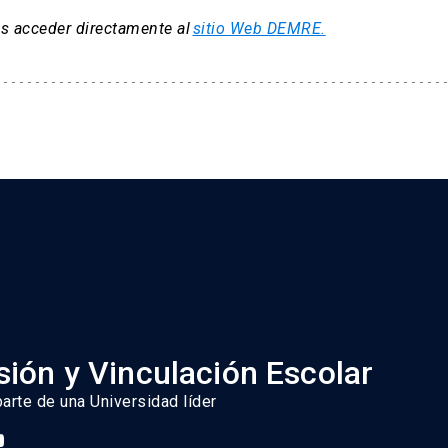
ás acceder directamente al
sitio Web DEMRE.
ión tengas a mano todos los documentos exigidos para la vía.
itud de postulación, te pedimos que estés muy atento(a) a la pla
mos enviarte información. No olvides mantenerte atento(a) a las
azo establecido. No se recibirán documentos por otro medio.
ión y Vinculación Escolar
parte de una Universidad líder
berás postular, obligatoriamente, vía DEMRE a la misma carre
 Este proceso se realizará en los plazos de postulación naci