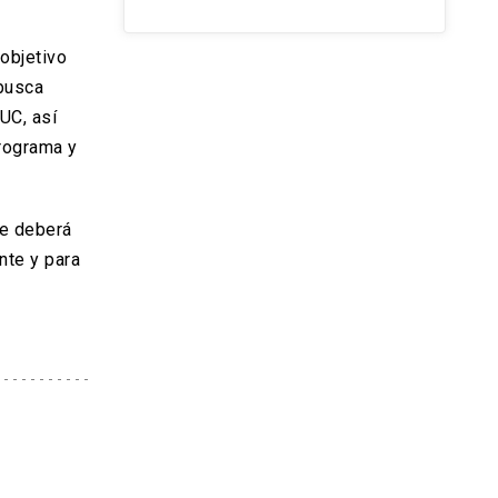
objetivo
 busca
UC, así
rograma y
ue deberá
nte y para