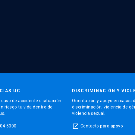
ndario DEMRE
.
la cartilla de postulación del sistema DEMRE deberás inscri
postulación interna UC.
CIAS UC
DISCRIMINACIÓN Y VIOL
 caso de accidente o situación
Orientación y apoyo en casos 
n riesgo tu vida dentro de
discriminación, violencia de gé
us.
violencia sexual.
launch
504 5000
Contacto para apoyo