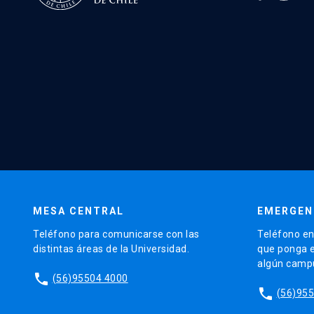
Admisión Centralizada, de acuerdo con
cale
Es importante que consideres que dentro de 
carrera que ingresaste en la etapa previa de 
MESA CENTRAL
EMERGEN
Teléfono para comunicarse con las
Teléfono en
distintas áreas de la Universidad.
que ponga e
algún camp
phone
(56)95504 4000
phone
(56)95