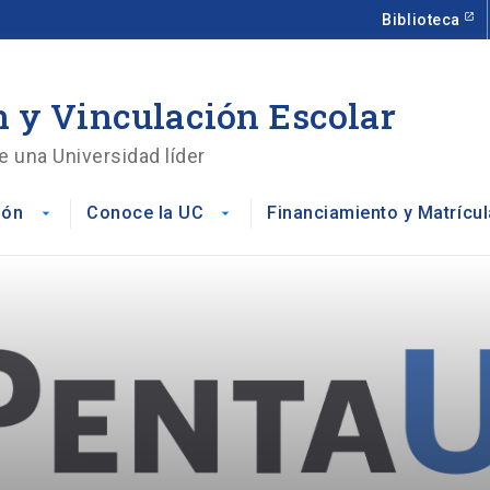
Biblioteca
 y Vinculación Escolar
e una Universidad líder
ión
Conoce la UC
Financiamiento y Matrícul
arrow_drop_down
arrow_drop_down