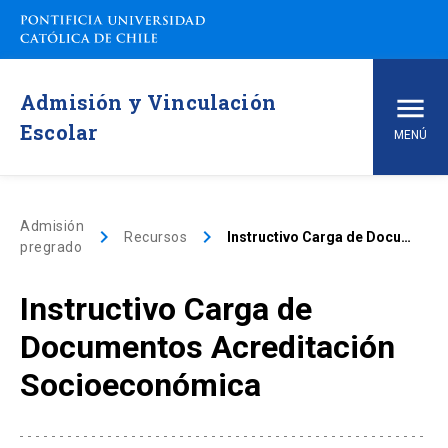
Admisión y Vinculación
Escolar
MENÚ
Inicio
Admisión
keyboard_arrow_right
keyboard_arrow_right
Recursos
Instructivo Carga de Documentos Acreditación Socioeconómica
pregrado
Carreras de pregrado
Instructivo Carga de
arrow_drop_down
Vías de Admisión
Documentos Acreditación
arrow_drop_down
Conoce la UC
Socioeconómica
arrow_drop_down
Financiamiento y Matrícula