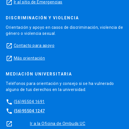
launch
Ir al sitio de Emergencias
DISCRIMINACIÓN Y VIOLENCIA
Orientación y apoyo en casos de discriminación, violencia de
género o violencia sexual.
launch
Contacto para apoyo
launch
Más orientación
MEDIACIÓN UNIVERSITARIA
Teléfonos para orientación y consejo si se ha vulnerado
alguno de tus derechos en la universidad.
phone
(56)95504 1691
phone
(56)95504 1247
launch
Ir a la Oficina de Ombuds UC