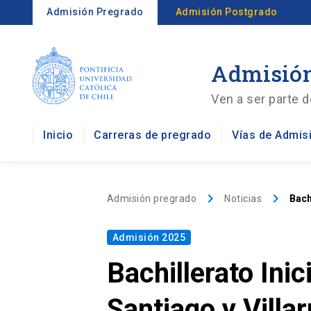
Admisión Pregrado
Admisión Postgrado
Admisión
Ven a ser parte d
Inicio
Carreras de pregrado
Vías de Admis
keyboard_arrow_right
keyboard_arrow_right
Admisión pregrado
Noticias
Bach
Admisión 2025
Bachillerato Ini
Santiago y Villar