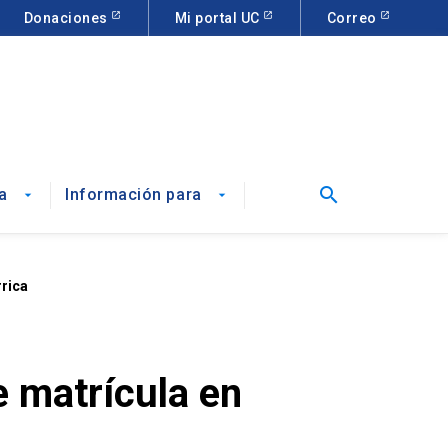
Donaciones
Mi portal UC
Correo
search
a
Información para
arrow_drop_down
arrow_drop_down
rrica
e matrícula en