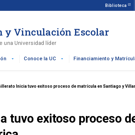
Biblioteca
 y Vinculación Escolar
e una Universidad líder
ión
Conoce la UC
Financiamiento y Matrícul
arrow_drop_down
arrow_drop_down
illerato Inicia tuvo exitoso proceso de matrícula en Santiago y Villa
cia tuvo exitoso proceso d
rica