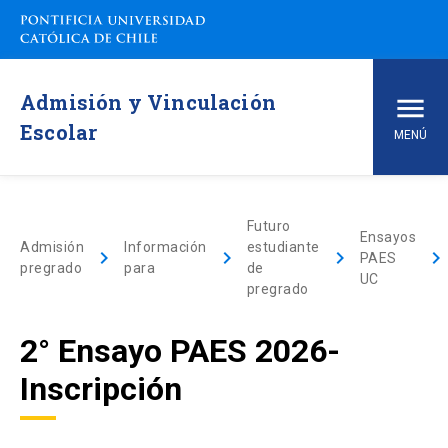
Admisión y Vinculación
Escolar
MENÚ
Inicio
Futuro
Ensayos
Admisión
Información
estudiante
Carreras de pregrado
keyboard_arrow_right
keyboard_arrow_right
keyboard_arrow_right
keyboard_arrow_righ
PAES
pregrado
para
de
UC
pregrado
arrow_drop_down
Vías de Admisión
2° Ensayo PAES 2026-
arrow_drop_down
Conoce la UC
Inscripción
arrow_drop_down
Financiamiento y Matrícula