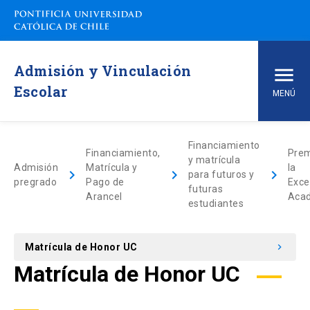
Admisión y Vinculación
Escolar
MENÚ
Inicio
Financiamiento
Financiamiento,
Prem
y matrícula
Admisión
Matrícula y
la
keyboard_arrow_right
keyboard_arrow_right
keyboard_arrow_right
Carreras de pregrado
para futuros y
pregrado
Pago de
Exce
futuras
Arancel
Aca
estudiantes
arrow_drop_down
Vías de Admisión
Matrícula de Honor UC
keyboard_arrow_right
arrow_drop_down
Conoce la UC
Matrícula de Honor UC
arrow_drop_down
Financiamiento y Matrícula