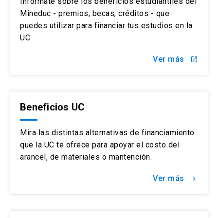
Infórmate sobre los beneficios estudiantiles del
durante el año inmediatamente anterior al
Mineduc - premios, becas, créditos - que
de su asignación y cumplan con los
puedes utilizar para financiar tus estudios en la
requisitos establecidos en el reglamento
UC.
respectivo.
Ver más
launch
Beneficios UC
Mira las distintas alternativas de financiamiento
que la UC te ofrece para apoyar el costo del
arancel, de materiales o mantención.
Ver más
keyboard_arrow_right