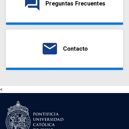
question_answer
Preguntas Frecuentes
email
Contacto
<