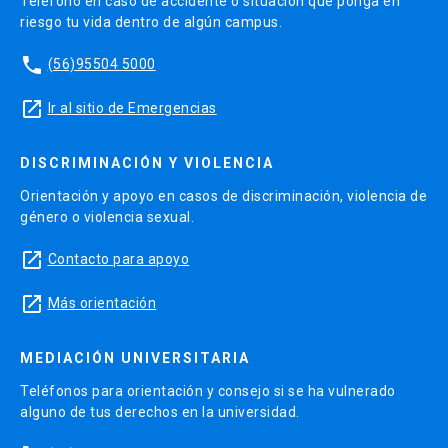
Teléfono en caso de accidente o situación que ponga en
riesgo tu vida dentro de algún campus.
phone
(56)95504 5000
launch
Ir al sitio de Emergencias
DISCRIMINACIÓN Y VIOLENCIA
Orientación y apoyo en casos de discriminación, violencia de
género o violencia sexual.
launch
Contacto para apoyo
launch
Más orientación
MEDIACIÓN UNIVERSITARIA
Teléfonos para orientación y consejo si se ha vulnerado
alguno de tus derechos en la universidad.