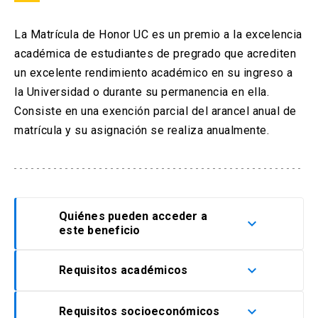
arrow_drop_down
Información para
La Matrícula de Honor UC es un premio a la excelencia
académica de estudiantes de pregrado que acrediten
Admisión Postgrado
un excelente rendimiento académico en su ingreso a
la Universidad o durante su permanencia en ella.
Consiste en una exención parcial del arancel anual de
matrícula y su asignación se realiza anualmente.
Quiénes pueden acceder a
keyboard_arrow_down
este beneficio
keyboard_arrow_down
Requisitos académicos
Estudiantes Nuevos/as
Estudiantes egresados/as de la
keyboard_arrow_down
Requisitos socioeconómicos
Alumnos Antiguos