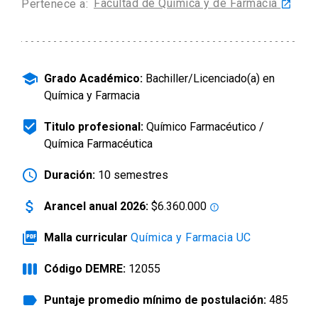
Facultad de Química y de Farmacia
Pertenece a:
launch
arrow_drop_down
Información para
Admisión Postgrado
school
Grado Académico:
Bachiller/Licenciado(a) en
Química y Farmacia
beenhere
Titulo profesional:
Químico Farmacéutico /
Química Farmacéutica
schedule
Duración:
10 semestres
attach_money
Arancel anual 2026:
$6.360.000
error_outline
picture_as_pdf
Malla curricular
Química y Farmacia UC
view_week
Código DEMRE:
12055
label
Puntaje promedio mínimo de postulación:
485