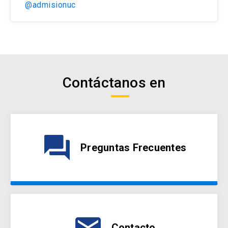
@admisionuc
Contáctanos en
question_answer
Preguntas Frecuentes
email
Contacto