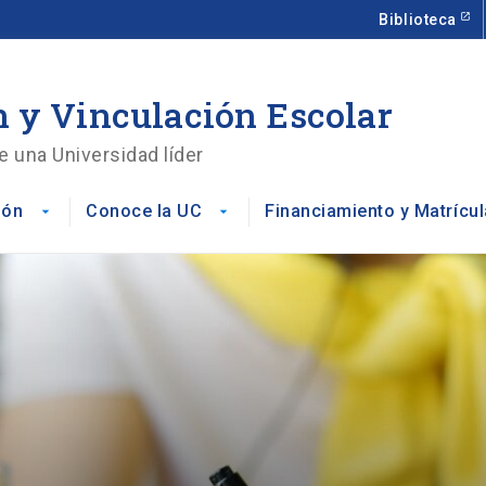
Biblioteca
 y Vinculación Escolar
e una Universidad líder
ión
Conoce la UC
Financiamiento y Matrícul
arrow_drop_down
arrow_drop_down