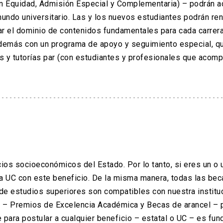
ón Equidad, Admisión Especial y Complementaria) – podrán a
undo universitario. Las y los nuevos estudiantes podrán ren
ar el dominio de contenidos fundamentales para cada carrer
además con un programa de apoyo y seguimiento especial, q
as y tutorías par (con estudiantes y profesionales que acomp
ios socioeconómicos del Estado. Por lo tanto, si eres un o 
a UC con este beneficio. De la misma manera, todas las bec
e estudios superiores son compatibles con nuestra instituc
s – Premios de Excelencia Académica y Becas de arancel – 
e para postular a cualquier beneficio – estatal o UC – es fu