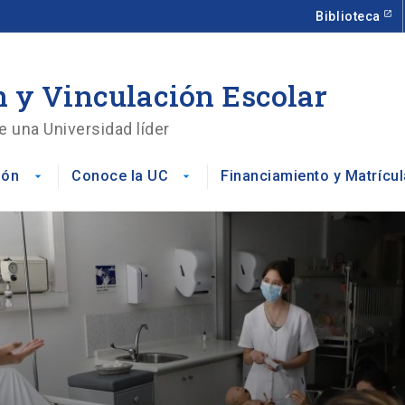
Biblioteca
 y Vinculación Escolar
e una Universidad líder
ión
Conoce la UC
Financiamiento y Matrícul
arrow_drop_down
arrow_drop_down