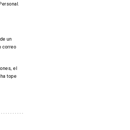
Personal.
 de un
n correo
iones, el
cha tope