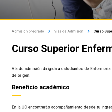
keyboard_arrow_right
keyboard_arrow_right
Admisión pregrado
Vías de Admisión
Curso Supe
Curso Superior Enferm
Vía de admisión dirigida a estudiantes de Enfermerí
de origen.
Beneficio académico
En la UC encontrarás acompañamiento desde tu ingres