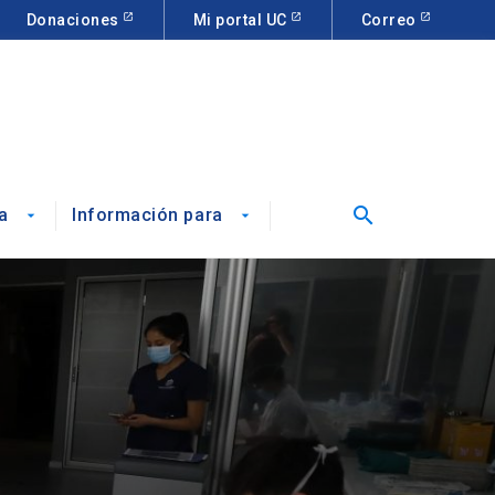
Donaciones
Mi portal UC
Correo
search
a
Información para
arrow_drop_down
arrow_drop_down