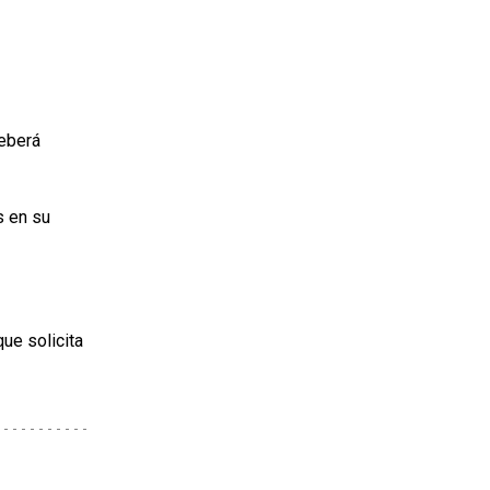
deberá
s en su
ue solicita