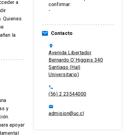
cceder a
confirmar:
dir
-
a. Quienes
ue
email
Contacto
añan la
location_on
Avenida Libertador
Bernardo O´Higgins 340
Santiago (Hall
Universitario)
phone
(56) 2 23544000
una
email
as y
admision@uc.cl
ión.
para apoyar
ndamental