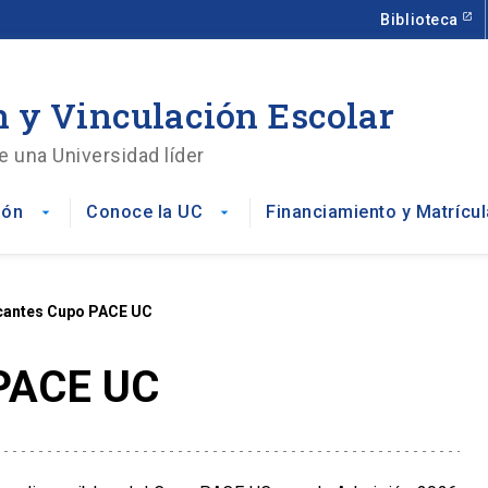
Biblioteca
 y Vinculación Escolar
e una Universidad líder
ión
Conoce la UC
Financiamiento y Matrícul
arrow_drop_down
arrow_drop_down
cantes Cupo PACE UC
PACE UC