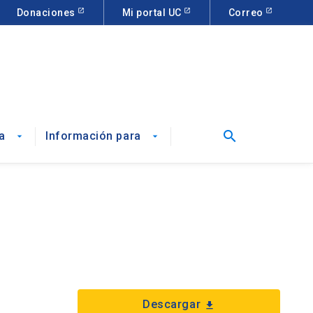
Donaciones
Mi portal UC
Correo
search
a
Información para
arrow_drop_down
arrow_drop_down
Descargar
download