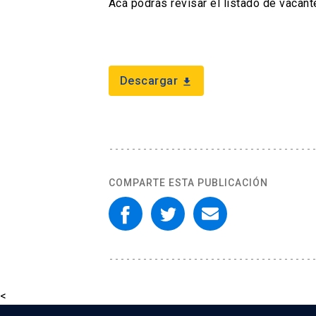
Acá podrás revisar el listado de vaca
Descargar
download
COMPARTE ESTA PUBLICACIÓN
<