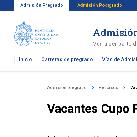
Admisión Pregrado
Admisión Postgrado
Admisión
Ven a ser parte d
Inicio
Carreras de pregrado
Vías de Admis
keyboard_arrow_right
keyboard_arrow_right
Admisión pregrado
Recursos
Va
Vacantes Cupo 