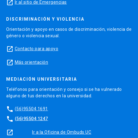
launch
Ir al sitio de Emergencias
DISCRIMINACIÓN Y VIOLENCIA
Orientación y apoyo en casos de discriminación, violencia de
género o violencia sexual.
launch
Contacto para apoyo
launch
Más orientación
MEDIACIÓN UNIVERSITARIA
Teléfonos para orientación y consejo si se ha vulnerado
alguno de tus derechos en la universidad.
phone
(56)95504 1691
phone
(56)95504 1247
launch
Ir a la Oficina de Ombuds UC