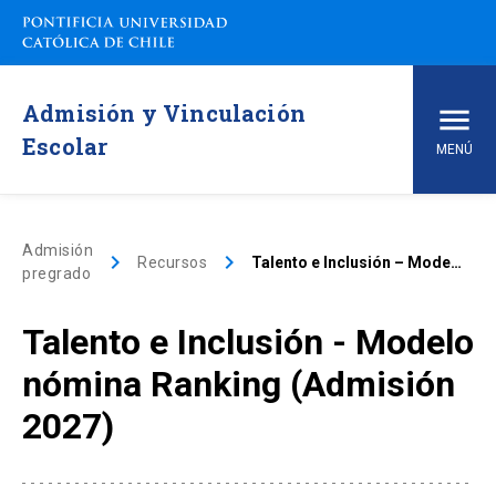
Admisión y Vinculación
Escolar
MENÚ
Inicio
Admisión
keyboard_arrow_right
keyboard_arrow_right
Recursos
Talento e Inclusión – Modelo nómina Ranking (Admisión 2027)
pregrado
Carreras de pregrado
Talento e Inclusión - Modelo
arrow_drop_down
Vías de Admisión
nómina Ranking (Admisión
arrow_drop_down
Conoce la UC
2027)
arrow_drop_down
Financiamiento y Matrícula