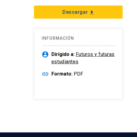
Descargar
download
INFORMACIÓN
account_circle
Dirigido a:
Futuros y futuras
estudiantes
link
Formato:
PDF