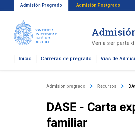
Admisión Pregrado
Admisión Postgrado
Admisión
Ven a ser parte d
Inicio
Carreras de pregrado
Vías de Admis
keyboard_arrow_right
keyboard_arrow_right
Admisión pregrado
Recursos
DAS
DASE - Carta exp
familiar