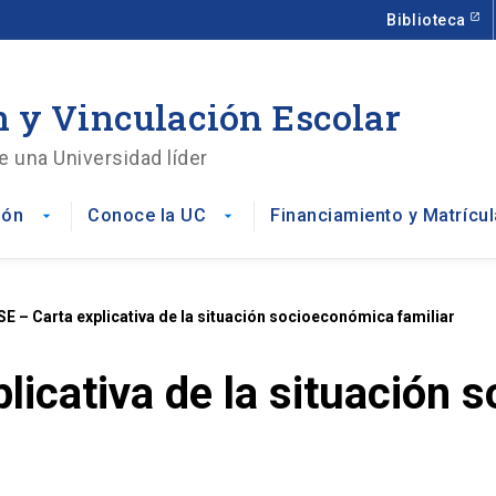
Biblioteca
 y Vinculación Escolar
e una Universidad líder
ión
Conoce la UC
Financiamiento y Matrícul
arrow_drop_down
arrow_drop_down
E – Carta explicativa de la situación socioeconómica familiar
licativa de la situación