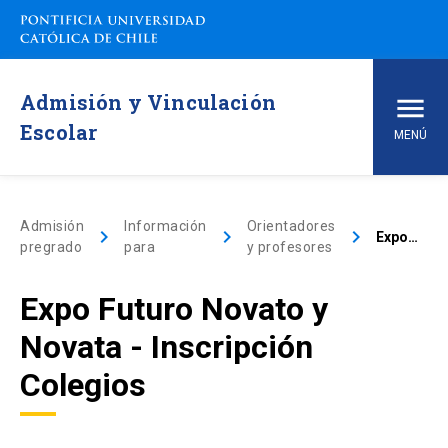
Admisión y Vinculación
Escolar
MENÚ
Inicio
Admisión
Información
Orientadores
keyboard_arrow_right
keyboard_arrow_right
keyboard_arrow_right
Expo Futuro Novato y Novata – Inscripción Colegios
pregrado
para
y profesores
Carreras de pregrado
Expo Futuro Novato y
arrow_drop_down
Vías de Admisión
Novata - Inscripción
arrow_drop_down
Conoce la UC
Colegios
arrow_drop_down
Financiamiento y Matrícula