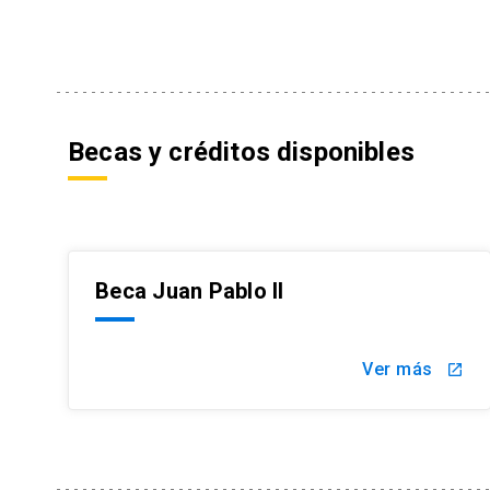
Becas y créditos disponibles
Beca Juan Pablo II
Ver más
launch