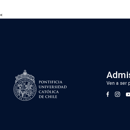
<
Admis
Ven a ser 