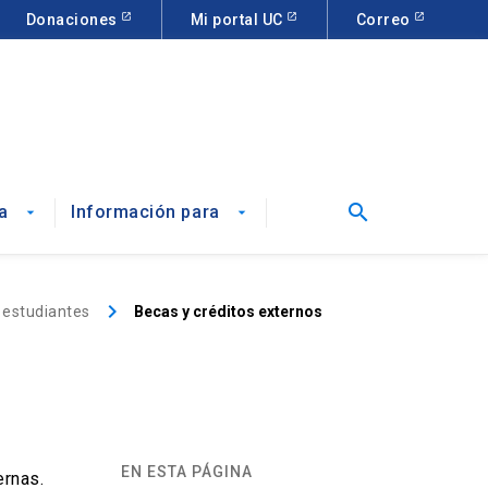
Donaciones
Mi portal UC
Correo
search
a
Información para
arrow_drop_down
arrow_drop_down
keyboard_arrow_right
 estudiantes
Becas y créditos externos
EN ESTA PÁGINA
ernas.