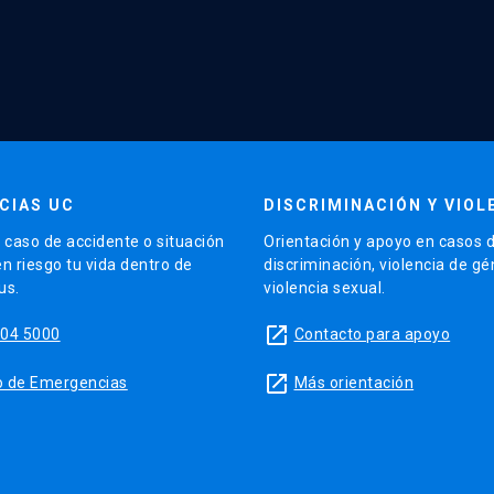
CIAS UC
DISCRIMINACIÓN Y VIOL
 caso de accidente o situación
Orientación y apoyo en casos 
n riesgo tu vida dentro de
discriminación, violencia de gé
us.
violencia sexual.
launch
504 5000
Contacto para apoyo
launch
tio de Emergencias
Más orientación