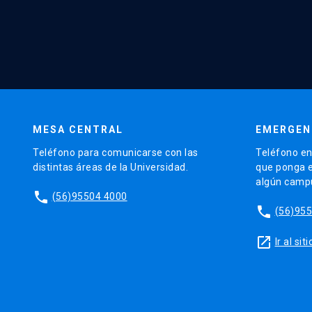
MESA CENTRAL
EMERGEN
Teléfono para comunicarse con las
Teléfono en
distintas áreas de la Universidad.
que ponga e
algún camp
phone
(56)95504 4000
phone
(56)95
launch
Ir al si