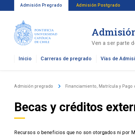
Admisión Pregrado
Admisión Postgrado
Admisión
Ven a ser parte d
Inicio
Carreras de pregrado
Vías de Admis
keyboard_arrow_right
Admisión pregrado
Financiamiento, Matrícula y Pago 
Becas y créditos exte
Recursos o beneficios que no son otorgados ni por Mi