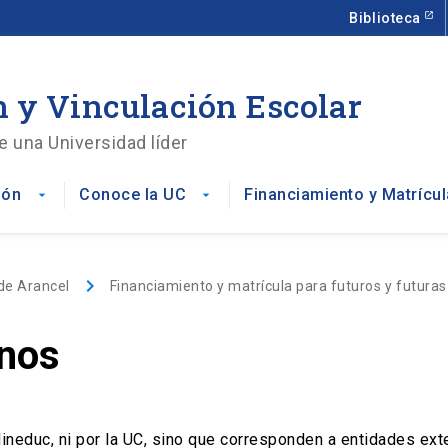
Biblioteca
 y Vinculación Escolar
e una Universidad líder
ión
Conoce la UC
Financiamiento y Matrícul
arrow_drop_down
arrow_drop_down
keyboard_arrow_right
de Arancel
Financiamiento y matrícula para futuros y futuras
rnos
neduc, ni por la UC, sino que corresponden a entidades ext