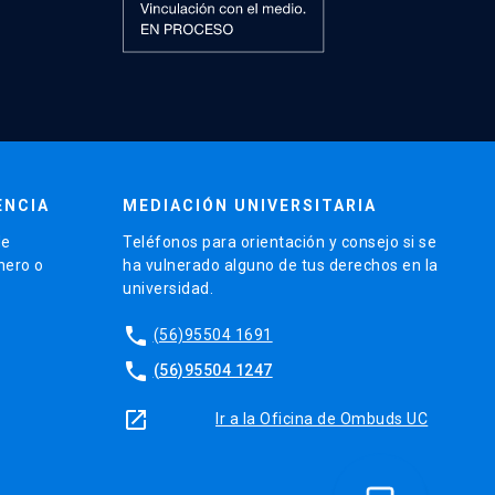
ENCIA
MEDIACIÓN UNIVERSITARIA
de
Teléfonos para orientación y consejo si se
nero o
ha vulnerado alguno de tus derechos en la
universidad.
phone
(56)95504 1691
phone
(56)95504 1247
launch
Ir a la Oficina de Ombuds UC