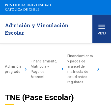
Admisión y Vinculación
Escolar
MENÚ
Inicio
Financiamiento
Financiamiento,
y pagos de
Carreras de pregrado
Admisión
Matrícula y
arancel de
keyboard_arrow_right
keyboard_arrow_right
keyboard_arrow_right
TNE (Pase Escolar)
pregrado
Pago de
matrícula de
arrow_drop_down
Vías de Admisión
Arancel
estudiantes
regulares
arrow_drop_down
Conoce la UC
TNE (Pase Escolar)
arrow_drop_down
Financiamiento y Matrícula