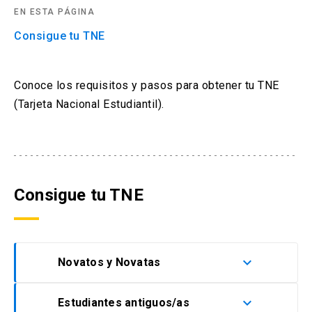
EN ESTA PÁGINA
arrow_drop_down
Información para
Consigue tu TNE
Admisión Postgrado
Conoce los requisitos y pasos para obtener tu TNE
(Tarjeta Nacional Estudiantil).
Consigue tu TNE
keyboard_arrow_down
Novatos y Novatas
keyboard_arrow_down
Estudiantes antiguos/as
Novatos y novatas que