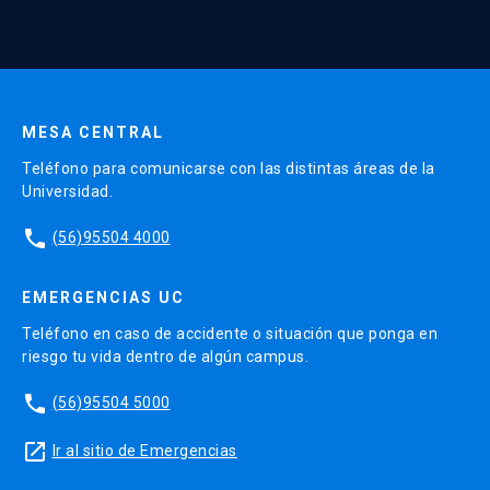
clic
AQUÍ
.
Por otro lado, si tu TNE es anterior al 2016
o perdiste tu última TNE de pregrado, solo
deberás gestionar una reposición
MESA CENTRAL
directamente en las oficinas de TNE. Para
más información, haz clic
AQUÍ.
Teléfono para comunicarse con las distintas áreas de la
Universidad.
IMPORTANTE:
Los estudiantes que soliciten
phone
(56)95504 4000
una nueva tarjeta por reposición no deben
realizar el pago por revalidación ($1.100).
EMERGENCIAS UC
Teléfono en caso de accidente o situación que ponga en
riesgo tu vida dentro de algún campus.
phone
(56)95504 5000
launch
Ir al sitio de Emergencias