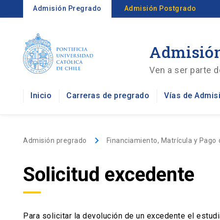
Admisión Pregrado
Admisión Postgrado
Admisión
Ven a ser parte d
Inicio
Carreras de pregrado
Vías de Admis
keyboard_arrow_right
Admisión pregrado
Financiamiento, Matrícula y Pago 
Solicitud excedente
Para solicitar la devolución de un excedente el estud