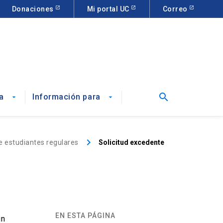
Donaciones
Mi portal UC
Correo
search
a
Información para
arrow_drop_down
arrow_drop_down
keyboard_arrow_right
e estudiantes regulares
Solicitud excedente
EN ESTA PÁGINA
un