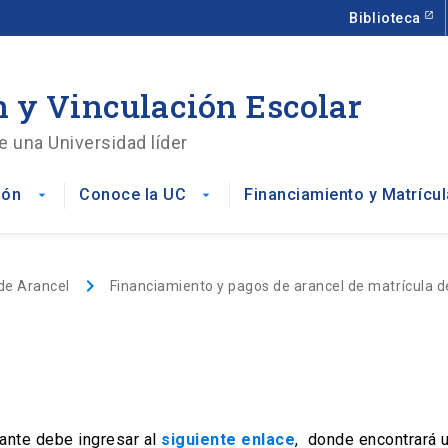
Biblioteca
 y Vinculación Escolar
e una Universidad líder
ión
Conoce la UC
Financiamiento y Matrícul
arrow_drop_down
arrow_drop_down
keyboard_arrow_right
de Arancel
Financiamiento y pagos de arancel de matrícula d
iante debe ingresar al
siguiente enlace
, donde encontrará 