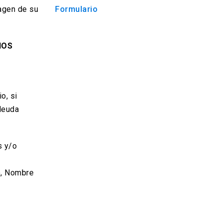
magen de su
Formulario
IOS
o, si
deuda
s y/o
o, Nombre