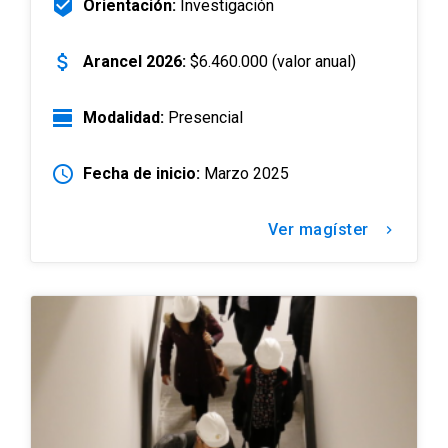
beenhere
Orientación:
Investigación
attach_money
Arancel 2026:
$6.460.000 (valor anual)
view_day
Modalidad:
Presencial
schedule
Fecha de inicio:
Marzo 2025
Ver magíster
keyboard_arrow_right