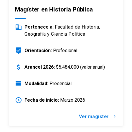
Magíster en Historia Pública
business
Pertenece a:
Facultad de Historia,
Geografía y Ciencia Política
beenhere
Orientación:
Profesional
attach_money
Arancel 2026:
$5.484.000 (valor anual)
view_day
Modalidad:
Presencial
schedule
Fecha de inicio:
Marzo 2026
Ver magíster
keyboard_arrow_right