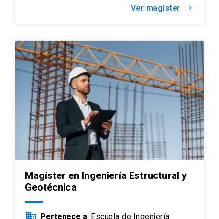
Ver magíster
keyboard_arrow_right
Magíster en Ingeniería Estructural y
Geotécnica
business
Pertenece a:
Escuela de Ingeniería