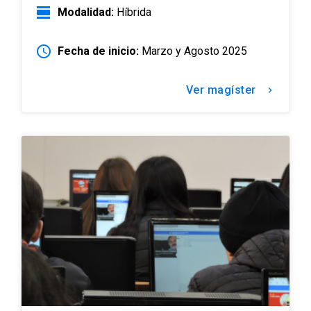
view_day
Modalidad:
Híbrida
schedule
Fecha de inicio:
Marzo y Agosto 2025
Ver magíster
keyboard_arrow_right