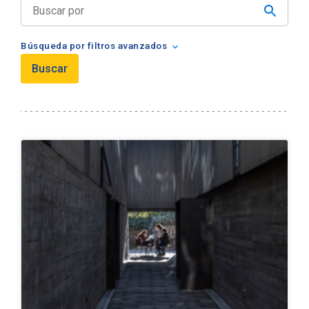
Admisión Pregrado
Búsqueda por filtros avanzados
keyboard_arrow_down
Buscar