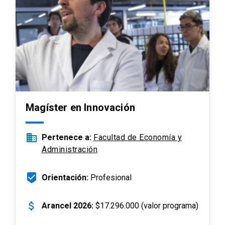
Magíster en Innovación
business
Pertenece a:
Facultad de Economía y
Administración
beenhere
Orientación:
Profesional
attach_money
Arancel 2026:
$17.296.000 (valor programa)