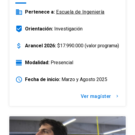
business
Pertenece a:
Escuela de Ingeniería
beenhere
Orientación:
Investigación
attach_money
Arancel 2026:
$17.990.000 (valor programa)
view_day
Modalidad:
Presencial
schedule
Fecha de inicio:
Marzo y Agosto 2025
Ver magíster
keyboard_arrow_right