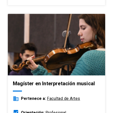
Magíster en Interpretación musical
business
Pertenece a:
Facultad de Artes
beenhere
Orientación:
Profesional