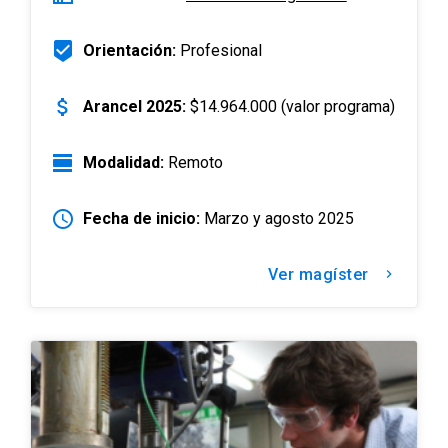
beenhere
Orientación:
Profesional
attach_money
Arancel 2025:
$14.964.000 (valor programa)
view_day
Modalidad:
Remoto
schedule
Fecha de inicio:
Marzo y agosto 2025
Ver magíster
keyboard_arrow_right