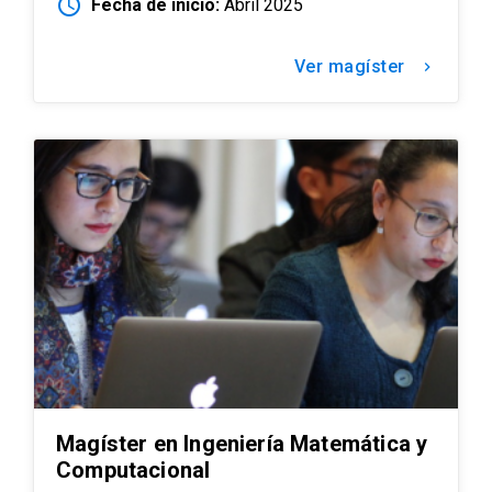
schedule
Fecha de inicio:
Abril 2025
Ver magíster
keyboard_arrow_right
Magíster en Ingeniería Matemática y
Computacional