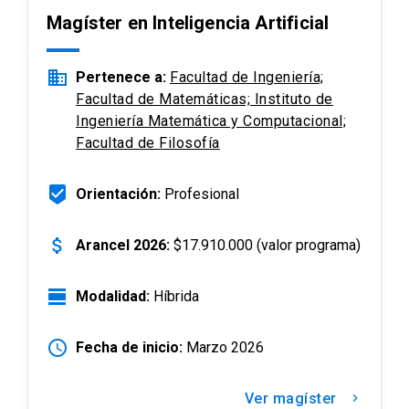
Magíster en Inteligencia Artificial
business
Pertenece a:
Facultad de Ingeniería;
Facultad de Matemáticas; Instituto de
Ingeniería Matemática y Computacional;
Facultad de Filosofía
beenhere
Orientación:
Profesional
attach_money
Arancel 2026:
$17.910.000 (valor programa)
view_day
Modalidad:
Híbrida
schedule
Fecha de inicio:
Marzo 2026
Ver magíster
keyboard_arrow_right