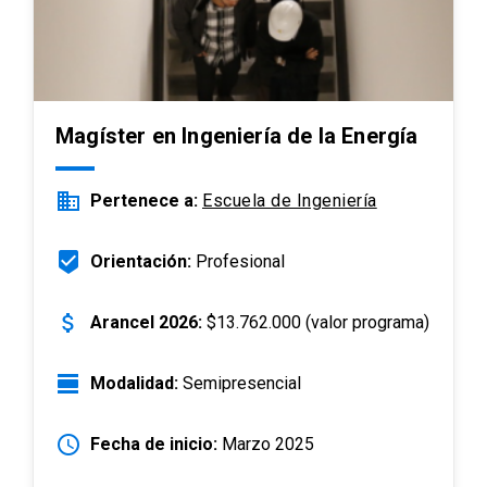
Magíster en Ingeniería de la Energía
business
Pertenece a:
Escuela de Ingeniería
beenhere
Orientación:
Profesional
attach_money
Arancel 2026:
$13.762.000 (valor programa)
view_day
Modalidad:
Semipresencial
schedule
Fecha de inicio:
Marzo 2025