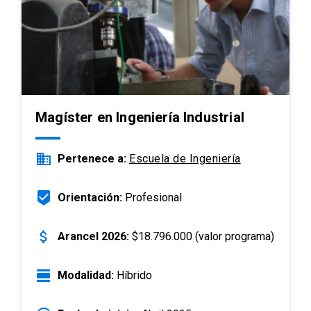
Magíster en Ingeniería Industrial
business
Pertenece a:
Escuela de Ingeniería
beenhere
Orientación:
Profesional
attach_money
Arancel 2026:
$18.796.000 (valor programa)
view_day
Modalidad:
Híbrido