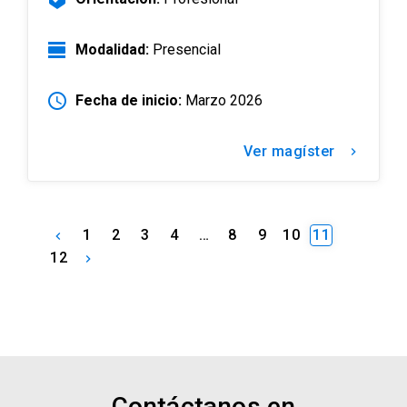
view_day
Modalidad:
Presencial
schedule
Fecha de inicio:
Marzo 2026
Ver magíster
keyboard_arrow_right
1
2
3
4
…
8
9
10
11
keyboard_arrow_left
12
keyboard_arrow_right
Contáctanos en