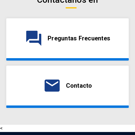
question_answer
Preguntas Frecuentes
email
Contacto
<