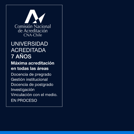
Usuario: 12345678
Contraseña: 11/11/1111
Para formalizar su ingreso a la Pontificia
Universidad Católica, los(as) postulantes
aceptados(as) deberán pagar el
Derecho
de Matrícula Único
, cuyo valor es
de
$195.000
. El pago se realiza de manera
100% en línea durante el proceso de
matrícula, a través de Webpay.
Este pago es requisito para completar la
matrícula, en caso de corresponder.