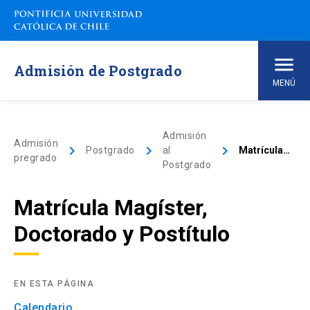
Admisión de Postgrado
MENÚ
Inicio
Admisión
Admisión
keyboard_arrow_right
keyboard_arrow_right
keyboard_arrow_right
Postgrado
al
Matrícula Magíster, Doctorado y Postítulo
arrow_drop_down
Programas de Estudio
pregrado
Postgrado
arrow_drop_down
Admisión
Matrícula Magíster,
Doctorado y Postítulo
Sobre la UC
Financiamiento
EN ESTA PÁGINA
Contacto
Calendario