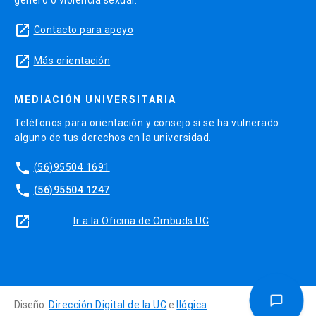
launch
Contacto para apoyo
launch
Más orientación
MEDIACIÓN UNIVERSITARIA
Teléfonos para orientación y consejo si se ha vulnerado
alguno de tus derechos en la universidad.
phone
(56)95504 1691
phone
(56)95504 1247
launch
Ir a la Oficina de Ombuds UC
Diseño:
Dirección Digital de la UC
e
Ilógica