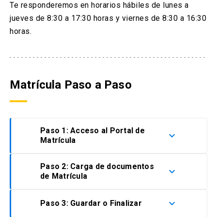
Te responderemos en horarios hábiles de lunes a
jueves de 8:30 a 17:30 horas y viernes de 8:30 a 16:30
horas.
Matrícula Paso a Paso
Paso 1: Acceso al Portal de
keyboard_arrow_down
Matrícula
Paso 2: Carga de documentos
Deberás ingresar al
portal de matrícula
,
keyboard_arrow_down
de Matrícula
donde podrás descargar, llenar y firmar sin
enmiendas los documentos que requieras
para matricularte en línea.
keyboard_arrow_down
Paso 3: Guardar o Finalizar
Deberás subir la documentación en la
casilla correspondiente a cada concepto.