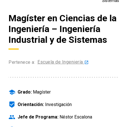
Sistemas
Admisión Pregrado
Magíster en Ciencias de la
Ingeniería – Ingeniería
Industrial y de Sistemas
Escuela de Ingeniería
Pertenece a:
launch
school
Grado:
Magíster
beenhere
Orientación:
Investigación
people
Jefe de Programa:
Néstor Escalona