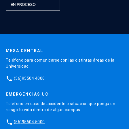
presentar certificado de afiliación a
Fonasa o Isapre u otro sistema de
salud. En el caso de extranjeros no
residentes en Chile, certificado de
seguro de salud con cobertura médica
en Chile. En caso de no contar con
seguro de salud, la universidad ofrece
MESA CENTRAL
a sus estudiantes un Seguro de Salud
Teléfono para comunicarse con las distintas áreas de la
“Alumnos de Postgrado UC” que cubre
Universidad.
en gran parte las necesidades básicas
phone
(56)95504 4000
en caso de enfermedad o accidente.
EMERGENCIAS UC
Teléfono en caso de accidente o situación que ponga en
riesgo tu vida dentro de algún campus.
phone
(56)95504 5000