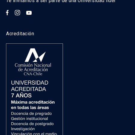
Te invitamos a ser parte de una Universidad líder
extranjeros, es deseable copia de la
hoja de identificación del pasaporte,
pues es obligatorio para postular a
becas para estudios de postgrado en
Acreditación
Chile financiadas por ANID (en caso
de no disponer de este documento
puede enviar imagen DNI de origen
por ambos lados).
– Certificado de sistema de salud con
cobertura médica en Chile. Todos los
alumnos extranjeros y chilenos que
ingresen a la universidad deben
pertenecer a algún sistema de salud
público o privado, o tener contratado
un seguro para tal efecto. Chilenos y
extranjeros residentes deberán