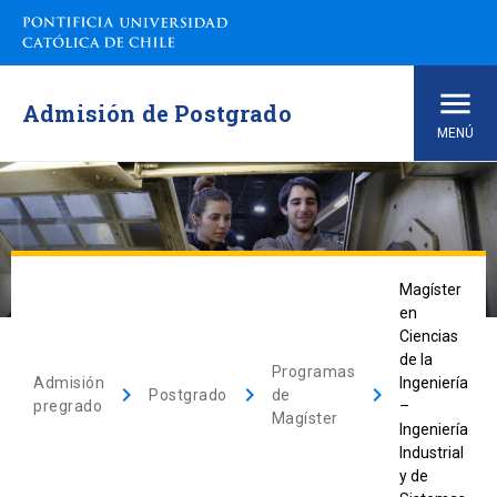
Admisión de Postgrado
MENÚ
Inicio
arrow_drop_down
Programas de Estudio
Magíster
arrow_drop_down
Admisión
en
Ciencias
de la
Programas
Sobre la UC
Admisión
Ingeniería
keyboard_arrow_right
keyboard_arrow_right
keyboard_arrow_right
Postgrado
de
pregrado
–
Magíster
Ingeniería
Financiamiento
Industrial
y de
Contacto