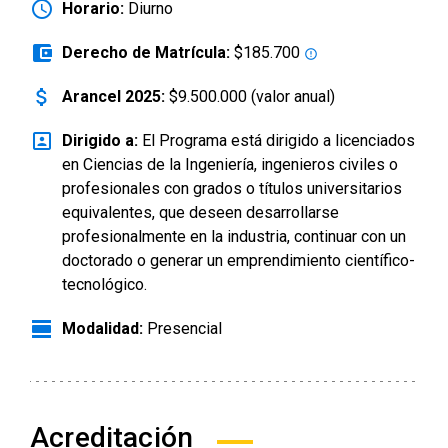
schedule
Horario:
Diurno
account_balance_wallet
Derecho de Matrícula:
$185.700
error_outline
attach_money
Arancel 2025:
$9.500.000 (valor anual)
portrait
Dirigido a:
El Programa está dirigido a licenciados
en Ciencias de la Ingeniería, ingenieros civiles o
profesionales con grados o títulos universitarios
equivalentes, que deseen desarrollarse
profesionalmente en la industria, continuar con un
doctorado o generar un emprendimiento científico-
tecnológico.
view_day
Modalidad:
Presencial
Acreditación