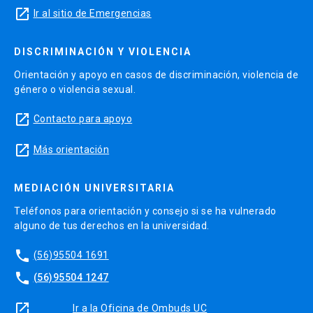
launch
Ir al sitio de Emergencias
DISCRIMINACIÓN Y VIOLENCIA
Orientación y apoyo en casos de discriminación, violencia de
género o violencia sexual.
launch
Contacto para apoyo
launch
Más orientación
MEDIACIÓN UNIVERSITARIA
Teléfonos para orientación y consejo si se ha vulnerado
alguno de tus derechos en la universidad.
phone
(56)95504 1691
phone
(56)95504 1247
launch
Ir a la Oficina de Ombuds UC